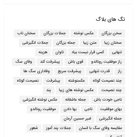
تگ های بلاگ
سخن بزرگان
عکس نوشته
جملات بزرگان
سخنان ناب
سخنان زیبا
متن زیبا
جمله بزرگان
جملات انگیزشی
تنهایی
کسی قرار نیست بیاد
تاوان
هزینه
راز موفقیت رونالدو
قوی باش
پیشرفت کند
وفای سگ
راز
قدرت تنهایی
پیشرفت سریع
وفاداری سگ ها
چند نصیحت کوتاه
عکسنوشته
پیشرفت
نصیحت کوتاه
چند نصیحت
عکس نوشته های زیبا
پند
ناجی خودت باش
جمله عاشقانه
عکس نوشته انگیزشی
بهای موفقیت
ناجی
بها دادن
موفقیت رونالدو
جمله انگیزشی
امیر حسین آرمان
مقایسه وفای سگ با انسان
جملات پند آموز
شعور