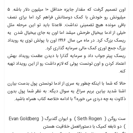
اون تصمیم گرفت که مقدار جایزه حداقل ۱۰ میلیون دلار باشه. ۵
میلیونش رو خودش با کمک دوستانش فراهم کرد اما برای نصف
باقی مونده هیچ تضمینی نداشت. قاعدتا باید تو این مرحله مثل
خیلی از ادما بیخیال طرحش میشد اما اون به جای بیخیال شدن یه
ریسک بزرگ کرد. در ماه می سال ۱۹۹۶ اون با پولش توی یه رویداد
بزرگ جمع اوری کمک مالی سرمایه گذاری کرد.
ریسک پیتر جواب داد و سرمایه گذارا با دیدن عظمت رویداد بهش
اعتماد کردن و اون تونست پولی که لازم داشت رو از این رویداد تهیه
کنه.
حالا که شما با اینکه چطور یه سری از ادما تونستن پول بدست بیارن
اشنا شدید بیاین بریم سراغ یه سوال دیگه: به نظر شما پول بدون
ذکاوت به چه دردی می خوره؟ با ادامه خلاصه کتاب همراه باشید.
ست روگن ( Seth Rogen ) و ایوان گلدبرگ ( Evan Goldberg
) دو نابغه کمیک با دستورالعمل خلاقیت هستن