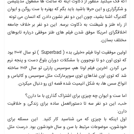
اگه فک میکنید منظور از ذکاوت اینه که ساعت ها مشغول مدیتیشن
و شکرگزاری و این حرفا باشید باید بگم که بهتره با ست روگن و ایوان
گلدبرگ اشنا بشید، چون این دو نفر نشون دادن که انسان می تونه
از راه طنز و شیطنت به ذکاوت برسه. این دو نفر بر خلاف جامعه
اخلاقگرای امریکا موفق شدن فیلم های طنز موفقی درباره تابوهای
مختلف بسازن.
اولین موفقیت اونا فیلم «خیلی بد» ( Superbad ) تو سال ۲۰۰۷ بود
که توی اون دو تا نوجوون با مشکلات دوران بلوغ دست و پنجه نرم
می کردن. اخرین فیلم اونا هم، سوسیس پارتی تو سال ۲۰۱۶ ساخته
شد که توی اون غذاهای توی سوپرمارکت مثل سوسیس و کالباس و
انواع سس ها، به شکل انیمیت شده قصه ای رو دنبال میکردن.
اما ست و ایوان چه چیزی برای اشتراک گذاری با ما دارن؟
خب، این دو نفر سه تا دستورالعمل ساده برای زندگی و خلاقیت
دارن:
اول اینکه با چیزی که می شناسید کار کنید. این مسئله برای
خودشون، موضوعات مرتبط با سن و سال خودشون بود. درست مثل