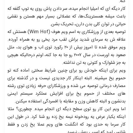
کنه.
کار دیگه ای که امیلیا انجام میده، سر دادن پاش روی یه توپ گلفه که
باعث میشه همسترینگ‌ها، که عضلاتی بسیار مهم هستن و نقشی
حیاتی در توان کلی بدن دارن، تحریک بشن.
توصیه بعدی از ورزشکاری به اسم ویم هوف (Wim Hof) هستش که
علاقه ش به سرمای شدید براش لقب مرد یخی رو به همراه آورده.
ویم موفق شده تا امروز بیش از ۲۰ رکورد توی اب و هوای بد، مثل
صعود به اورست در سال ۲۰۰۷ رو جا به جا کنه، اونم درحالیکه هیچی
به جز شلوارک و کتونی به تن نداشته.
ویم برای اینکه خودش رو برای چنین شرایط سختی اماده کنه تو
حموم یخ میشینه. البته اینکار کار جدیدی نیست و در گذشته برای
مصارف درمانی توصیه می شده و ورزشکارای حرفه زیادی توی رشته
های مختلف از حموم یخ برای افزایش عملکرد سیستم ایمنی
بدنشون و البته کاهش وزن و مقابله با افسردگی استفاده میکنن.
اما ویم این کار رو توی سطح دیگه ای انجام میده. چطوری؟ مثلا
اینکه یکبار عرض یه رودخونه نیمه یخ زده رو شنا کرد. در طول این
کار سرما به حدی بود که انگشت های ویم عملا یخ زدن و فقط
شانس اورد که اسیبی بهش نرسید.