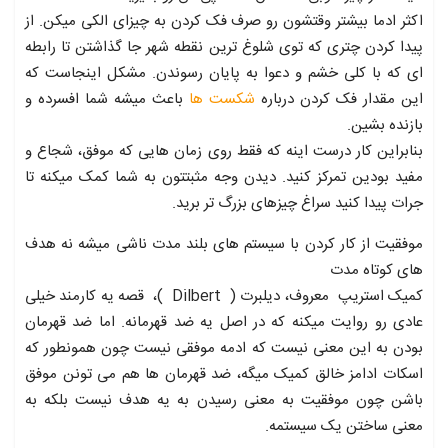
اکثر ادما بیشتر وقتشون رو صرف فک کردن به چیزای الکی میکن. از
پیدا کردن چتری که توی شلوغ ترین نقطه شهر جا گذاشتن تا رابطه
ای که با کلی خشم و دعوا به پایان رسوندن. مشکل اینجاست که
این مقدار فک کردن درباره
شکست ها
باعث میشه شما افسرده و
بازنده بشین.
بنابراین کار درست اینه که فقط روی زمان هایی که موفق، شجاع و
مفید بودین تمرکز کنید. دیدن وجه مثبتتون به شما کمک میکنه تا
جرات پیدا کنید سراغ چیزهای بزرگ تر برید.
موفقیت از کار کردن با سیستم های بلند مدت ناشی میشه نه هدف
های کوتاه مدت
کمیک استریپ معروف، دیلبرت ( Dilbert )، قصه یه کارمند خیلی
عادی رو روایت میکنه که در اصل یه ضد قهرمانه. اما ضد قهرمان
بودن به این معنی نیست که ادمه موفقی نیست چون همونطور که
اسکات ادامز خالق کمیک میگه، ضد قهرمان ها هم می تونن موفق
باشن چون موفقیت به معنی رسیدن به یه هدف نیست بلکه به
معنی ساختن یک سیستمه.