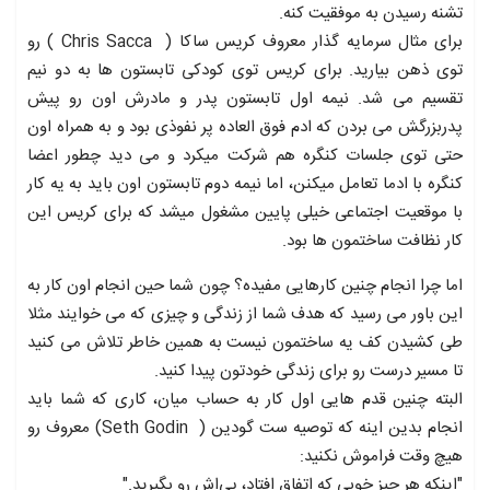
تشنه رسیدن به موفقیت کنه.
برای مثال سرمایه گذار معروف کریس ساکا ( Chris Sacca ) رو
توی ذهن بیارید. برای کریس توی کودکی تابستون ها به دو نیم
تقسیم می شد. نیمه اول تابستون پدر و مادرش اون رو پیش
پدربزرگش می بردن که ادم فوق العاده پر نفوذی بود و به همراه اون
حتی توی جلسات کنگره هم شرکت میکرد و می دید چطور اعضا
کنگره با ادما تعامل میکنن، اما نیمه دوم تابستون اون باید به یه کار
با موقعیت اجتماعی خیلی پایین مشغول میشد که برای کریس این
کار نظافت ساختمون ها بود.
اما چرا انجام چنین کارهایی مفیده؟ چون شما حین انجام اون کار به
این باور می رسید که هدف شما از زندگی و چیزی که می خوایند مثلا
طی کشیدن کف یه ساختمون نیست به همین خاطر تلاش می کنید
تا مسیر درست رو برای زندگی خودتون پیدا کنید.
البته چنین قدم هایی اول کار به حساب میان، کاری که شما باید
انجام بدین اینه که توصیه ست گودین ( Seth Godin) معروف رو
هیچ وقت فراموش نکنید:
"اینکه هر چیز خوبی که اتفاق افتاد، پی‌اش رو بگیرید."