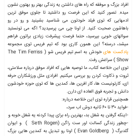
افراد بزرگ و موفقه که راه های داشتن یه زندگی بهتر رو بهتون نشون
میده. تصور کنید که این فرصت رو داشتید تا جلوی موفق ترین
ادمهایی که توی فیلد خودتون می شناسید بشینید و رو در رو
باهاشون صحبت کنید. از اونا چی می پرسیدید؟ اگه می تونستید
سوالهای خوبی بپرسید، حتما فرصت پیشرفت زیادی براتون فراهم
میشد، درسته؟ این همون کاری بود که تیم فریس توی مجموعه
پادکست های
خودش به اسم تیم فریس شو ( The Tim Ferriss
Show )‌ سراغش رفت.
توی این خلاصه کتاب، ما توصیه هایی که افراد موفق درباره سلامتی،
ثروت و ذکاوت کردن رو بررسی میکنیم. افرادی مثل ورزشکاران حرفه
ای، کارتونیست ها، کار افرین ها، کمدین ها که توی حوزه خودشون
دانش و تجربه فوق العاده ای دارن.
همچنین قراره توی این خلاصه درباره:
-فواید ۳۰ تا ۶۰ ثانیه دوش اب سرد،
-اینکه گرفتن یه شغل بد، بهترین راه برای پیدا کردنه یه شغل خوبه و
-چطور زندگی کسالت اور ست راگن (Seth Rogen ) و ایوان
گلدبرگ ( Evan Goldberg ) اونا رو تبدیل به کمدین هایی بزرگ