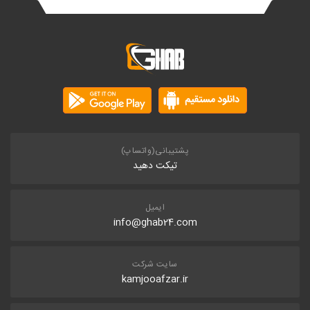
پشتیبانی(واتساپ)
تیکت دهید
ایمیل
info@ghab24.com
سایت شرکت
kamjooafzar.ir