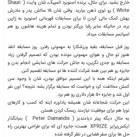
خارج بشید. برای مثال، برنده اسنوبرد المپیک، شان وایت ( Shaun
White )‌ رو توی ذهن بیارید. وقتی شان ۱۵ سالش پدر و مادرش
بهش کمک مالی کردن تا برای مسابقات قهرمانی اسنوبرد به ژاپن
بره، در حالیکه سایر رقبا بزرگتر بودن و تمام هزینه هاشون رو هم
اسپانسر مسابقات میداد.
روز قبل مسابقه، بقیه ورزشکارا به مهمونی رفتن. روز مسابقه انقد
هنوز تو حال و هوای مهمونی مونده بودن که تصمیم گرفتن زیاد
مسابقه رو جدی نگرین، به جاش حرکت های نمایشی انجام بدن و
جایزه رو هم بین همه شرکت کننده ها تو مسابقه تقسیم کنن.
علیرغم اینکه همه با این تصمیم موافق بودن، شان با وجود سن
کمش مخالفت کرد و خواست که مسابقه برگزار بشه. نتیجه؟ اون نفر
اول شد و جایزه ۵۰ هزار دلاری رو هم برد.
این حرکت شجاعانه شان همیشه یاداوره اینه که کسب و کارهای
نوپا هم برای موفقیت نیازمند ریسک کردن هستن.
یه مثال دیگه پیتر دیامندیز ( Peter Diamandis )‌ بنیانگذار
ایکس‌پرایز XPRIZE هست؛ جایزه ای که برای طراحی بهترین راه
حل ها برای سفر فضایی در نظر گرفته شده.