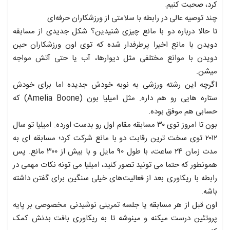
کرد، صحبت کنیم.
چند توصیه عالی در رابطه با سلامتی از ورزشکاران حرفه‌ای
تا حالا درباره دو با مانع چیزی شنیدین؟ شکل جدیدی از مسابقه
دویدن با مانع اخیرا پرطرفدار شده که توی اون ورزشکاران حین
دویدن با موانع مختلفی مثل دیوارها، آب یا حتی آتش مواجه
میشن.
اگرچه این رشته ورزشی به نوبه خودش جدیده اما برای خودش
ستاره هایی رو هم داره. مثل امیلیا بون (Amelia Boone) که
حسابی هم موفق بوده.
بون تا امروز توی ۳۰ مسابقه مقام اول رو بدست اورده. امیلیا تو سال
۲۰۱۲ توی سخت ترین رقابت دو با مانع شرکت کرد؛ مسابقه ای به
مدت زمان ۲۴ ساعت، با طول ۹۰ مایل و با بیش از ۳۰۰ مانع. پس
همونطور که حتما می تونید تصور کنید، امیلیا می تونه نکات مهمی در
رابطه با ریکاوری بعد از فعالیت‌های خیلی سنگین برای گفتن داشته
باشه.
اون قبل از هر مسابقه یا جلسه تمرینی نوشیدنی مخصوصی بر پایه
پروتئین درست میکنه و مینوشه تا به ریکاوری بافت بدنش کمک