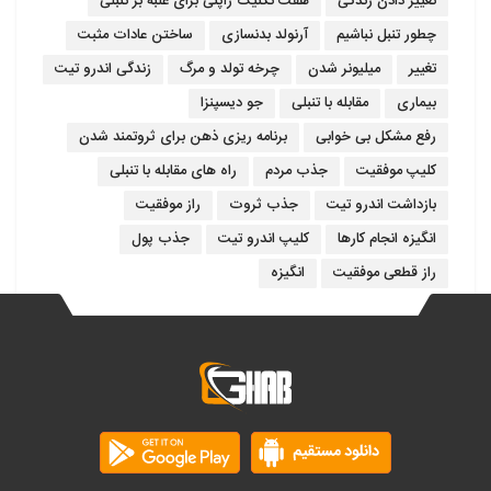
تغییر دادن زندگی
هفت تکنیک ژاپنی برای غلبه بر تنبلی
چطور تنبل نباشیم
آرنولد بدنسازی
ساختن عادات مثبت
تغییر
میلیونر شدن
چرخه تولد و مرگ
زندگی اندرو تیت
بیماری
مقابله با تنبلی
جو دیسپنزا
رفع مشکل بی خوابی
برنامه ریزی ذهن برای ثروتمند شدن
کلیپ موفقیت
جذب مردم
راه های مقابله با تنبلی
بازداشت اندرو تیت
جذب ثروت
راز موفقیت
انگیزه انجام کارها
کلیپ اندرو تیت
جذب پول
راز قطعی موفقیت
انگیزه