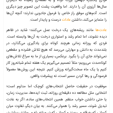
فردی یک‌باره جهشی بزرگ کرده و به نقطه‌ای رسیده که دیگران
سال‌ها آرزوی آن را دارند. اما واقعیت پشت این تصویر چیز دیگری
است. آدم‌های موفق راز خاص یا فرمول جادویی ندارند؛ آنچه آن‌ها
را متمایز می‌کند، داشتن
عادات
درست و پایدار است.
عادت‌ها
مانند ریشه‌های یک درخت عمل می‌کنند؛ شاید در ظاهر
دیده نشوند، اما تمام رشد و استواری درخت به آن‌ها وابسته است.
فردی که روزانه زمانی هرچند کوتاه برای یادگیری می‌گذارد، در
بلندمدت به دانش و مهارتی می‌رسد که هیچ تلاش فشرده و مقطعی
نمی‌تواند جای آن را بگیرد. برعکس، بسیاری از ما به سراغ تلاش‌های
کوتاه‌مدت می‌رویم؛ مثلاً تصمیم می‌گیریم یک هفته تمام شبانه‌روز کار
کنیم یا یک ماه سخت‌گیرانه ورزش کنیم. نتیجه این روش‌ها معمولاً
فرسودگی و رها کردن مسیر است، نه پیشرفت واقعی.
موفقیت در حقیقت حاصل انتخاب‌های کوچک اما مداوم است؛
انتخابی مثل مطالعه ده دقیقه‌ای روزانه، ثبت ایده‌ها، مدیریت زمان،
یا حتی داشتن خواب منظم. همین انتخاب‌های ساده، اگر به عادت
تبدیل شوند، مسیر رشد را هموار می‌کنند. به بیان دیگر، تفاوت میان
کسانی که به قله می‌رسند و کسانی که در میانه راه می‌مانند، بیشتر در