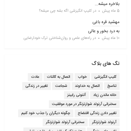
بلاخره میشه...
5 ماه پیش
در
کلیپ انگیزشی اگه بشه چی میشه؟
مهشید قره باغی
به درد بخور و عالی
10 ماه پیش
در
راه‌های علمی و روان‌شناختی ترک خودارضایی
تگ های بلاگ
کلیپ انگیزشی
خواب
اتصال به کائنات
عادت
تناسخ
اتصال به خداوند
شجاعت
تغییر در زندگی
خانه ماندن زیاد
آنتونی رابینز
سخنرانی آرنولد شوارتزنگر در مورد موفقیت
تغییر دادن زندگی افتضاح
چگونه دیگران را جذب خود کنیم
آرنولد شوارتزنگر
سخنرانی آرنولد شوارتزنگر