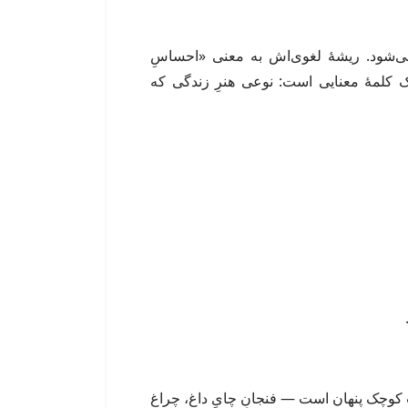
«هیُگه») تلفظ می‌شود. ریشهٔ لغوی‌اش به معنی «احساسِ
 کلمهٔ معنایی است: نوعی هنرِ زندگی که
 کوچک پنهان است — فنجانِ چایِ داغ، چراغِ