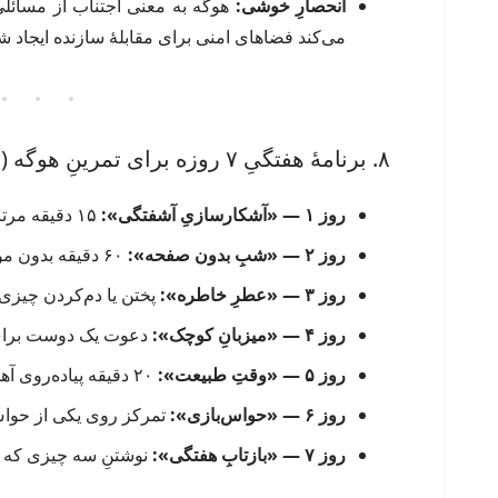
انحصارِ خوشی:
هوگه به معنی اجتناب از مسائلی 
می‌کند فضاهای امنی برای مقابلهٔ سازنده ایجاد ش
۸. برنامهٔ هفتگیِ ۷ روزه برای تمرینِ هوگه (قابل اجرا)
روز ۱ — «آشکارسازیِ آشفتگی»:
۱۵ دقیقه مرتب‌سازی یک گوشهٔ خانه.
روز ۲ — «شبِ بدون صفحه»:
۶۰ دقیقه بدون موبایل، با یک کتاب یا بازی.
روز ۳ — «عطرِ خاطره»:
پختن یا دم‌کردن چیزی 
روز ۴ — «میزبانِ کوچک»:
دعوت یک دوست برای 
روز ۵ — «وقتِ طبیعت»:
۲۰ دقیقه پیاده‌روی آهسته در فضای سبز.
روز ۶ — «حواس‌بازی»:
تمرکز روی یکی از حواس
روز ۷ — «بازتابِ هفتگی»:
نوشتنِ سه چیزی که ا