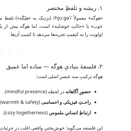
۱. ریشه و تلفظِ مختصر
«هوگه» معمولاً /ˈhjuːɡə/ (نزدیک به 
خوب» یا «حالتِ خوشایند» است، اما هوگه بیش از یک
اولویت را به کیفیتِ تجربه‌ها می‌دهد تا کمیتِ آن‌ها.
۲. فلسفهٔ بنیادیِ هوگه — ساده اما عمیق
هوگه ترکیبِ سه عنصرِ اصلی است:
حضورِ آگاهانه
در لحظه (mindful presence).
راحـتِ فیزیکی و احساسی
(warmth & safety).
ارتباطِ انسانیِ ملموس
(cozy togetherness).
این فلسفه می‌گوید: خوش‌بختیِ واقعی اغلب در جزئیاتِ