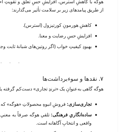
هوگه با کاهشِ استرس، افزایشِ حسِ تعلق و تقویتِ احس
از طریق پیامدهای زیر بر سلامت تأثیر می‌گذارند:
کاهشِ هورمونِ کورتیزول (استرس).
افزایشِ حسِ رضایت و معنا.
بهبودِ کیفیتِ خواب (اگر روتین‌های شبانهٔ ثابت وج
۷. نقدها و سوءبرداشت‌ها
هوگه گاهی به‌عنوانِ یک «ترندِ تجاری» دست‌کم گرفته ی
تجاری‌سازی:
فروشِ انبوهِ محصولاتِ «هوگه» که فق
ساده‌انگاریِ فرهنگی:
تلقیِ هوگه صرفاً به معنیِ
واقعی و انتخابِ آگاهانه است.