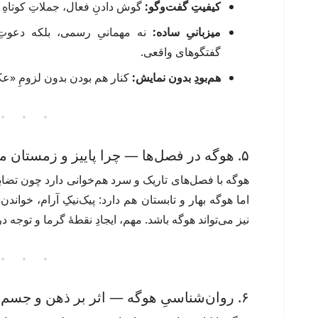
کیفیتِ گفت‌وگو:
گوش دادنِ فعال، جملاتِ کوتاهِ 
میزبانیِ ساده:
نه مهمانیِ رسمی، بلکه دعوتِ 
گفتگوهای واقعی.
هم‌بودِ بدون نمایش:
کنار هم بودن بدون لزومِ «ع
۵. هوگه در فصل‌ها — چرا پاییز و زمستان محبوب است؟
هوگه با فصل‌های تاریک و سرد هم‌خوانی دارد چون تضادِ 
اما هوگه بهار و تابستان هم دارد: پیک‌نیکِ آرام، خواندن
نیز می‌تواند هوگه باشد. مهم، ایجادِ نقطهٔ گرما و توجه 
۶. روان‌شناسیِ هوگه — اثر بر ذهن و جسم