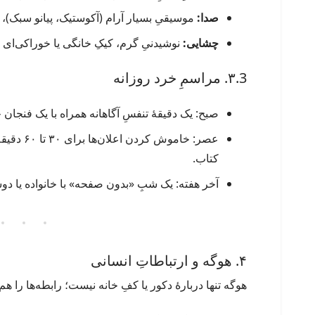
صدا:
موسیقیِ بسیار آرام (آکوستیک، پیانو سبک)،
چشایی:
نوشیدنیِ گرم، کیکِ خانگی یا خوراکی‌ای ک
۳.3. مراسمِ خرد روزانه
صبح: یک دقیقهٔ تنفسِ آگاهانه همراه با یک فنجان
عصر: خامو
کتاب.
آخر هفته: یک شبِ «بدون صفحه» با خانواده یا دوس
۴. هوگه و ارتباطاتِ انسانی
هوگه تنها دربارهٔ دکور یا کفِ خانه نیست؛ رابطه‌ها را هم