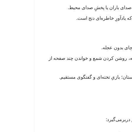
 صدای باران یا پخشِ صدای محیط.
ه یادآورِ خاطره‌ای دنج است.
 چای بدون عجله.
ش کردن اعلان‌ها برای ۳۰ تا ۶۰ دقیقه، روشن کردن شمع و خواندن چند صفحه از
تان؛ بازیِ تخته‌ای و گفتگوی مستقیم.
 دربرمی‌گیرد: