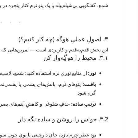
شمع، گفتگویی بی‌شیله‌پیله یا یک پتو نرم کنار پنجره در ر
۳. اصولِ عملیِ هوگه (چه کار کنیم؟)
این بخش قدم‌به‌قدم و کاربردی است — تمرین‌هایی که می
۳.۱. محیط را هوگِه‌وار کن
نور:
از منابع نوریِ نرم استفاده کنید؛ شمع، لامپ‌ها
بافـت:
پتوهای نرم، بالش‌های پشمی یا پشمی‌نم
گرم شود.
ترتیبِ ساده:
حذفِ شلوغی و کاهشِ آیتم‌های بصری
۳.2. حواس را روشن و ساده نگه دار
بو:
عطرِ چرمِ تازه، چایِ دارچینی یا بویِ چوبِ سوخ