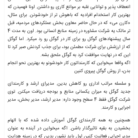
انعطاف پذیر و توانایی غلبه بر موانع کاری رو داشتن. اونا فهمیدن که
بهترین کار استخدام افرادیه که باهوش تر از خودشونن. برای مثال،
«کارن می» که در حال حاضر معاون بخش عملکردهای مردمیه، قبل
تر مالک یه شرکت مشاوره در زمینه منابع انسانی بود. اون به مدت 4
سال پیشنهادهای گوگل رو برای کار در گوگل رو رد میکرد. اما گوگل
که از ارزشش برای شرکت مطمئن بود، برای جذب کردنش صبر کرد تا
این که در نهایت موافقت کرد به گوگل ملحق بشه.
اگه واقعا میخواین که کارمنداتون کار خودشونو به بهترین نحو انجام
بدن، از روش گوگل پیروی کنین
و سلسله مراتب اداری رو کاهش بدین. مدیرای ارشد و کارمندای
جدید گوگل به میزان یکسانی منابع و بودجه دریافت میکنن. توی
شرکت گوگل فقط 4 سطح وجود داره: مدیر ارشد، مدیر بخش، مدیر
اجرایی و کارمند.
همچنین به همه کارمندای گوگل آموزش داده شده که با الهام
بخشیدن به بقیه تاثیرگذار باشن. اگه میخواین در آینده به عنوان
مدیر اجرایی فعالیت کنین اول باید نشون بدین که در زمینه هدایت