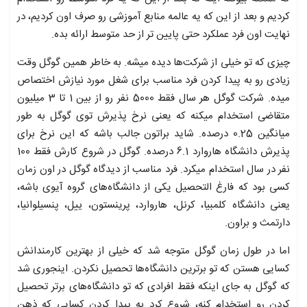
کردیم و بعد از این که یه عالمه منابع آموزشی رو صرف اون کردیم، در
نهایت اون فرد عملکرد حتی پایین تر از حد متوسط ارائه بده.
چیزی که تو خیلی از شرکت‌ها دیده میشه. به خاطر همین گوگل وقت
زیادی رو به پیدا کردن فرد مناسب برای شغل مورد نیازش اختصاص
میده. شرکت گوگل هر سال فقط 5000 نفر رو از بین 1 تا 3 میلیون
متقاضی استخدام میکنه که یعنی نرخ پذیرش توی گوگل به طور
میانگین 0.25 درصده. شاید براتون جالب باشه که این نرخ برای
پذیرش دانشگاه‌ هاروارد 6.1 درصده. گوگل در شروع کارش فقط 100
نفر در سال استخدام میکرد. فرد مناسب از دیدگاه گوگل در اون زمان
کسی بود که فارغ التحصیل یکی از دانشگاه‌های گروه آیوی باشه،
یعنی دانشگاه کلمبیا، کرنل، هاروارد، پرینستون، ییل، پنسیلوانیا،
دارتمث و براون.
اما در طول زمان گوگل متوجه شد که خیلی از بهترین کارمندانش
کسایی هستن که تو برترین دانشگاه‌ها تحصیل نکردن. اینجوری شد
که گوگل به جای اینکه فقط افرادی که تو دانشگاه‌های برتر تحصیل
کردن رو استخدام کنه، شروع کرد به پیدا کردن کسایی که ذهن