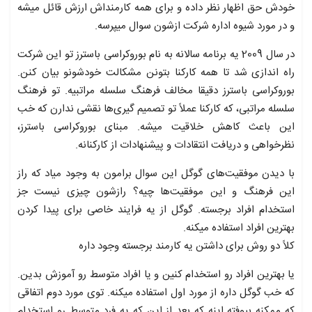
خودش حق اظهار نظر داده و برای همه کارمنداش ارزش قائل میشه
و در مورد شیوه اداره شرکت ازشون سوال میپرسه.
در سال 2009 یه برنامه سالانه به نام بوروکراسی باسترز تو این شرکت
راه اندازی شد تا همه کارکنا بتونن مشکالت خودشونو بیان کنن.
بوروکراسی باسترز دقیقا مخالف فرهنگ سلسله مراتبیه. تو فرهنگ
سلسله مراتبی، که کارکنا عملاً تو تصمیم گیری‌ها نقشی ندارن که خب
این باعث کاهش خلاقیت میشه. مبنای بوروکراسی باسترز،
نظرخواهی و دریافت انتقادات و پیشنهادات از کارکنانه.
با دیدن موفقیت‌های گوگل این سوال برامون به وجود میاد که راز
این فرهنگ و این موفقیت‌ها چیه؟ رازشون چیزی نیست جز
استخدام افراد برجسته. گوگل از یه فرایند خاصی برای پیدا کردن
بهترین افراد استفاده میکنه.
کلاً دو روش برای داشتن یه کارمند برجسته وجود داره
یا بهترین افراد رو استخدام کنین و یا افراد متوسط رو آموزش بدین.
که خب گوگل داره از مورد اول استفاده میکنه. توی مورد دوم اتفاقی
که ممکنه بیوفته اینه که بعد از این که یه فرد متوسط رو استخدام