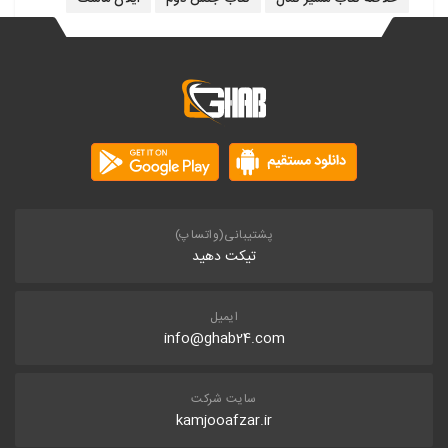
پشتیبانی(واتساپ)
تیکت دهید
ایمیل
info@ghab24.com
سایت شرکت
kamjooafzar.ir