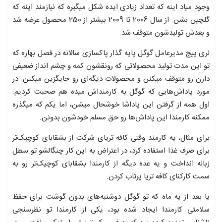
وجود میاد اینه که تعداد زیادی ایده شکل میگیره که نیازمند اینه که
گلچین بشن. از سال 2006 تا 2009 بیشتر از 250 محصول عرضه شد
و بعدش تولیدشون متوقف شد.
لری پیج مدیرعامل گوگل پایه گذار پاکسازی سالانه در فصل بهاره که
تو این مدت تولید محصولاتی که رونقشون کمه و چشم انداز ضعیفی
دارن رو متوقف میکنن و محصولات دیگه‌ای رو جایگزین میکنن. در
مورد پاداش‌هایی که گوگل به کارمنداش میده هم صحبت کردیم.
اول همه از گرفتن این پاداشا خوشحال میشن، اما یکم که میگذره
ممکنه کارمندا این پاداش‌ها رو حق مسلم خودشون بدونن.
برای مثال، یه کارمند وقتی کافه تریای شرکت از بشقابای کوچیک‌تر
برای صرف غذا استفاده کرد، در اعتراض به این کار چنگالشو تو سطل
زباله انداخت و یه عده دیگه از کارمندا بشقابای کوچیک‌تر رو به
سمت کارکنای کافه تریا پرتاب کردن.
یا بعد از یه ماه که تو گوگل دوشنبه‌های بدون گوشت برای حفظ
سلامتی کارمندا ایجاد شده بود، یکی از کارمندا تو نظرسنجی