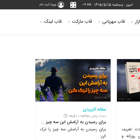
امروز : پنجشنبه 1405/5/15
07:55
ورود/ثبت نام
ار
قاب مهربانی
قاب مارکت
قاب لینک
مقاله کاربردی
مدت زمان مطالعه 1 دقیقه
برای رسیدن به آرامش این سه چیز را ترک کن...
دت تعریف
ﺑﺮﺍﯼ ﺭﺳﯿﺪﻥ ﺑﻪ ﺁﺭﺍﻣﺶ ﺳﻪ ﭼﯿﺰ ﺭﺍ ﺗﺮﮎ
 روزانه و
ﮐﻦ: