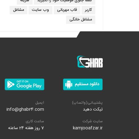
لطفا جلوی موفقیت خود را نگیرید
هزینه
کاربر
قاب مهربانی
وب سایت
مشاغل
مشاغل خانگی
پشتیبانی(واتساپ)
ایمیل
تیکت دهید
info@ghab24.com
سایت شرکت
ساعت کاری
kamjooafzar.ir
7 روز هفته 24 ساعته