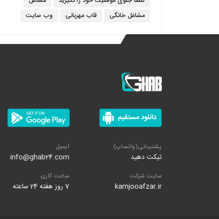
لطفا جلوی موفقیت خود را نگیرید
مشاغل
مشاغل خانگی
قاب مهربانی
وب سایت
پشتیبانی(واتساپ)
ایمیل
تیکت دهید
info@ghab24.com
سایت شرکت
ساعت کاری
kamjooafzar.ir
7 روز هفته 24 ساعته