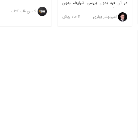
در آن فرد بدون بررسی شرایط، بدون
چجوری استرستون رو کنترل ک
صبر و گاهی بدون فکر کافی، تصمیم
فشار روانی ناشی از مشکلات
3 
ادمین قاب کتاب
می‌گیرد یا عملی را انجام می‌دهد.
11 ماه پیش
امیربهادر بهاری
آسیب نبینید و با آرامشی
بسیاری از ما گاهی در موقعیت‌های
میارید بازدهیتون رو بالا ببری
مختلف عجله می‌کنیم؛ مثلاً هنگام
کتاب لطفا جلوی موفقیت خود 
رانندگی، خرید، یا حتی در انتخاب‌های
یاد میگیرید که چطوری بدو
مهم زندگی مثل شغل و ازدواج. عجله در
همایش های پرهزینه، زندگیتو
برخی شرایط می‌تواند مثبت باشد (مثلاً
بدید، به موفقیت برسید و از
وقتی باید به‌سرعت واکنش نشان دهیم)،
بدست میارید شگفت زده می
اما وقتی به یک عادت همیشگی تبدیل
کتاب بر خلاف کتابهای روانش
شود، آرامش، کیفیت زندگی و حتی
خیلی ساده و روان نوشته 
روابط انسانی را تحت تأثیر قرار می‌دهد.
پایان هر فصل تمرینات عملی د
تمرینات، ماندگاری مطالب 
خواننده چندین برابر بیشتر می
ایجاد روحیه عملگرایی میشه.