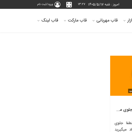
امروز : شنبه 1405/5/17
13:27
ورود/ثبت نام
ار
قاب مهربانی
قاب مارکت
قاب لینک
معرفی فصل 17 کتاب لطفا جلوی موفقیت خود را نگیرید
طفا جلوی
د میگیرید