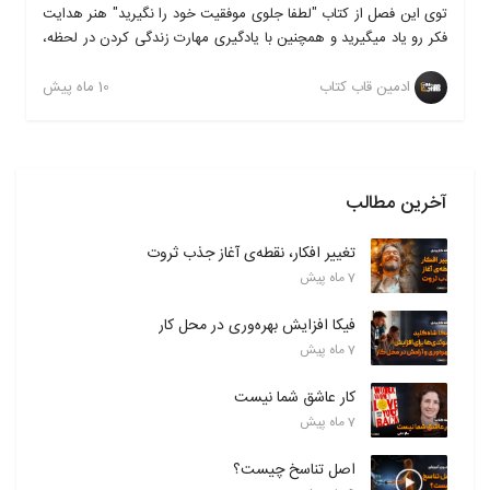
توی این فصل از کتاب "لطفا جلوی موفقیت خود را نگیرید" هنر هدایت
فکر رو یاد میگیرید و همچنین با یادگیری مهارت زندگی کردن در لحظه،
می تونید توی کاراتون تمرکز زیادی داشته باشید. علاوه بر این با تمرینات
عملی ماندگاری آموخته هاتون رو توی ذهنتون تا چندین برابر افزایش
10 ماه پیش
ادمین قاب کتاب
میدید. با خوندن کتاب لطفا جلوی موفقیت خود را نگیرید، یاد میگیرید
که چطوری بدون رفتن به همایش های پرهزینه، زندگیتون رو تغییر
بدید، به موفقیت برسید و از نتایجی که بدست میارید شگفت زده
میشید. این کتاب بر خلاف کتابهای روانشناسی دیگه، خیلی ساده و روان
آخرین مطالب
نوشته شده و در پایان هر فصل تمرینات عملی داره که این تمرینات،
ماندگاری مطالب رو در ذهن خواننده چندین برابر بیشتر میکنه و باعث
تغییر افکار، نقطه‌ی آغاز جذب ثروت
ایجاد روحیه عملگرایی میشه.
7 ماه پیش
فیکا افزایش بهره‌وری در محل کار
7 ماه پیش
کار عاشق شما نیست
7 ماه پیش
اصل تناسخ چیست؟