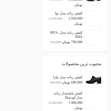
تنقلات
12
تومان
تنقلات
کفش زنانه مدل نوا
خشکبار
2,150,000
1,920,000
تومان
خشکبار
سایر
کفش زنانه مدل MVS-
RHX
سایر
799,000 تومان
910,000
غذا
کالای خواب
لوازم مصرفی
محبوب ترین محصولات
سایر
فرش و تابلو فرش
کفش زنانه مدل مازا
گیاهان دارویی
690,000 تومان
810,000
مغز ها
کفش پاشنه‌دار زنانه
نوشیدنی و دمنوش ها
2
مدل لودشکا
بهداشت و مراقبت حیوانات
2,100,000
1,900,000
زعفران و نبات
تومان