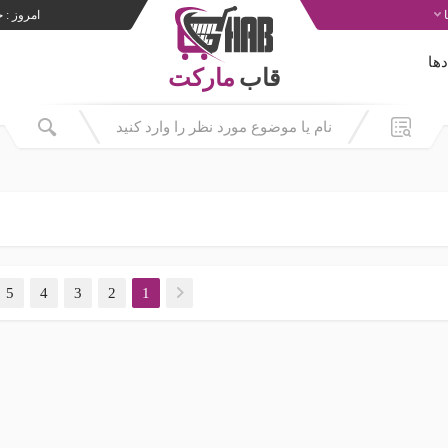
امروز : جمعه 6
ها
قاب
مارکت
(hgjhgjghj)
5
4
3
2
1