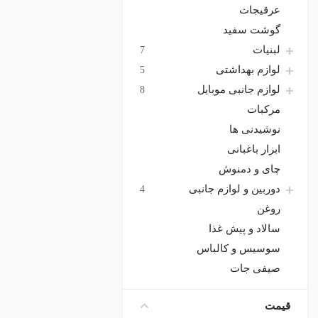
عرقیجات
گوشت سفید
لبنیات
7
لوازم بهداشتی
5
لوازم جانبی موبایل
8
مرکبات
نوشیدنی ها
ابزار باغبانی
چای و دمنوش
دوربین و لوازم جانبی
4
روغن
سالاد و پیش غذا
سوسیس و کالباس
صیفی جات
عطر و ادکلن
2
قیمت
کنسرو و غذای آماده
6