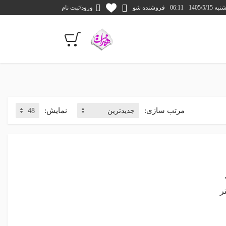
1405/5/1
06:11
فروشنده شو
ورود/ثبت نام
مرتب سازی:
نمایش:
ر