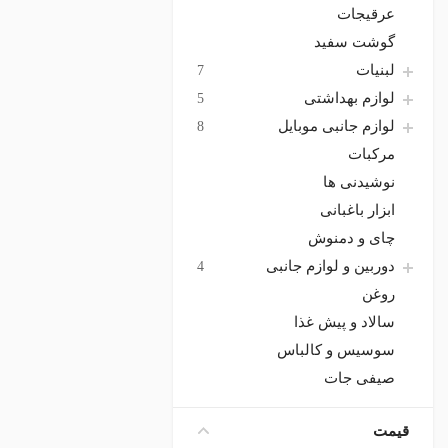
عرقیجات
گوشت سفید
لبنیات
7
لوازم بهداشتی
5
لوازم جانبی موبایل
8
مرکبات
نوشیدنی ها
ابزار باغبانی
چای و دمنوش
دوربین و لوازم جانبی
4
روغن
سالاد و پیش غذا
سوسیس و کالباس
صیفی جات
عطر و ادکلن
2
قیمت
کنسرو و غذای آماده
6