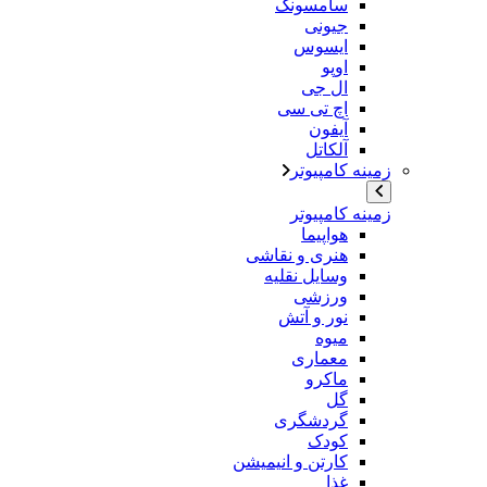
سامسونگ
جیونی
ایسوس
اوپو
ال جی
اچ تی سی
آیفون
آلکاتل
زمینه کامپیوتر
زمینه کامپیوتر
هواپیما
هنری و نقاشی
وسایل نقلیه
ورزشی
نور و آتش
میوه
معماری
ماکرو
گل
گردشگری
کودک
کارتن و انیمیشن
غذا