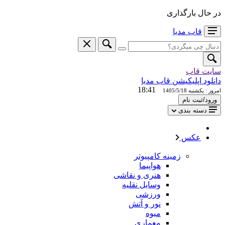
در حال بارگذاری
قاب
مدیا
سایت قاب
دانلود اپلیکیشن قاب مدیا
18:41
امروز : يكشنبه 1405/5/18
ورود/ثبت نام
دسته بندی
عکس
زمینه کامپیوتر
هواپیما
هنری و نقاشی
وسایل نقلیه
ورزشی
نور و آتش
میوه
معماری