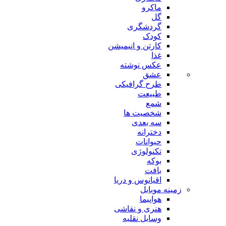
ماکرو
گل
گردشگری
کودک
کارتن و انیمیشن
غذا
عکس نوشته
عشق
طرح گرافیکی
طبیعت
شمع
شخصیت ها
سه بعدی
دخترانه
حیوانات
تکنولوژی
بوکه
بافت
اقیانوس و دریا
زمینه موبایل
هواپیما
هنری و نقاشی
وسایل نقلیه