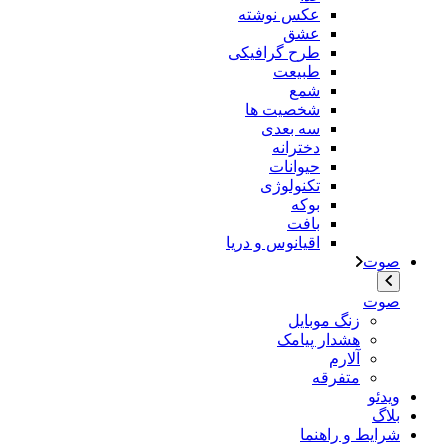
عکس نوشته
عشق
طرح گرافیکی
طبیعت
شمع
شخصیت ها
سه بعدی
دخترانه
حیوانات
تکنولوژی
بوکه
بافت
اقیانوس و دریا
صوت
صوت
زنگ موبایل
هشدار پیامک
آلارم
متفرقه
ویدئو
بلاگ
شرایط و راهنما