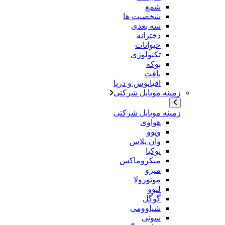
شمع
شخصیت ها
سه بعدی
دخترانه
حیوانات
تکنولوژی
بوکه
بافت
اقیانوس و دریا
زمینه موبایل شرکتی
زمینه موبایل شرکتی
هواوی
ویوو
وان پلاس
نوکیا
میکروماکس
میزو
موتورولا
لنوو
گوگل
شیاوومی
سونی