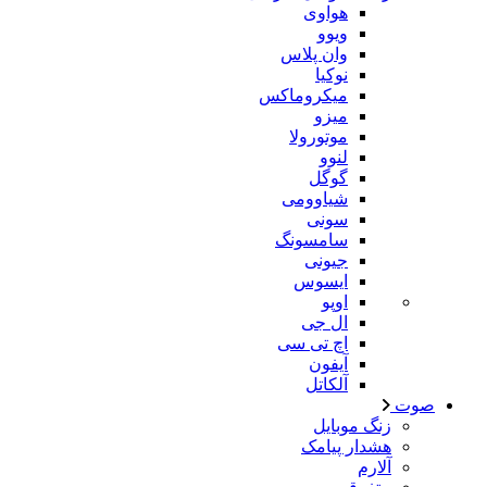
هواوی
ویوو
وان پلاس
نوکیا
میکروماکس
میزو
موتورولا
لنوو
گوگل
شیاوومی
سونی
سامسونگ
جیونی
ایسوس
اوپو
ال جی
اچ تی سی
آیفون
آلکاتل
صوت
زنگ موبایل
هشدار پیامک
آلارم