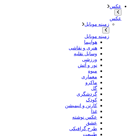
عکس
عکس
زمینه موبایل
زمینه موبایل
هواپیما
هنری و نقاشی
وسایل نقلیه
ورزشی
نور و آتش
میوه
معماری
ماکرو
گل
گردشگری
کودک
کارتن و انیمیشن
غذا
عکس نوشته
عشق
طرح گرافیکی
طبیعت