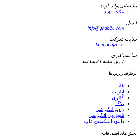
پشتیبانی(واتساپ)
تیکت دهید
ایمیل
info@ghab24.com
سایت شرکت
kamjooafzar.ir
ساعت کاری
7 روز هفته 24 ساعته
پرطرفدارترین ها
قاب
آپارات
گالری
بلاگ
رادیو انگیزشی
تلویزیون انگیزشی
دانلود اپلیکیشن قاب
بخش های اصلی قاب