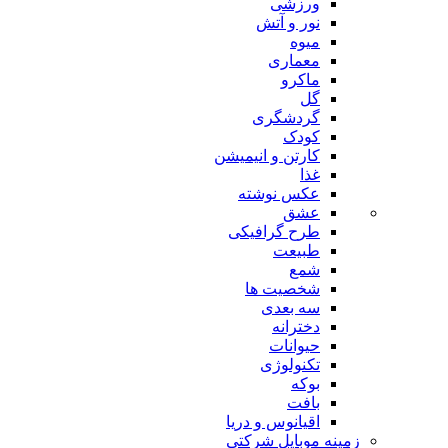
ورزشی
نور و آتش
میوه
معماری
ماکرو
گل
گردشگری
کودک
کارتن و انیمیشن
غذا
عکس نوشته
عشق
طرح گرافیکی
طبیعت
شمع
شخصیت ها
سه بعدی
دخترانه
حیوانات
تکنولوژی
بوکه
بافت
اقیانوس و دریا
زمینه موبایل شرکتی