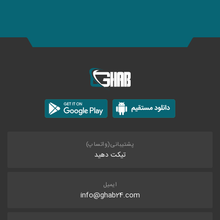
پشتیبانی(واتساپ)
تیکت دهید
ایمیل
info@ghab24.com