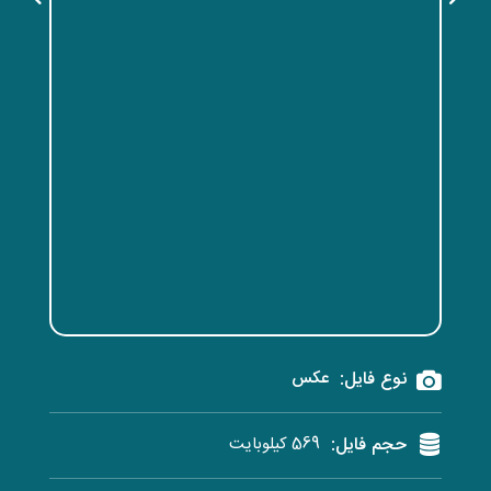
نوع فایل:
عکس
حجم فایل:
569 کیلوبایت