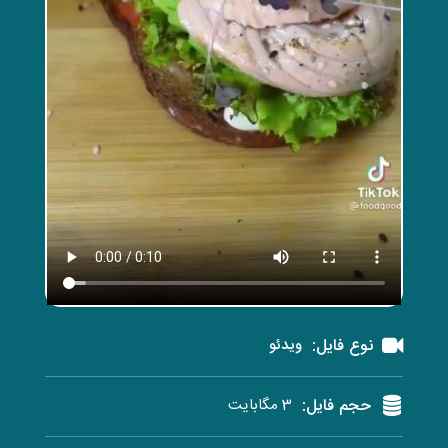
نوع فایل:
ویدئو
حجم فایل:
3 مگابایت