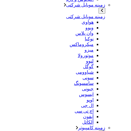
زمینه موبایل شرکتی
زمینه موبایل شرکتی
هواوی
ویوو
وان پلاس
نوکیا
میکروماکس
میزو
موتورولا
لنوو
گوگل
شیاوومی
سونی
سامسونگ
جیونی
ایسوس
اوپو
ال جی
اچ تی سی
آیفون
آلکاتل
زمینه کامپیوتر