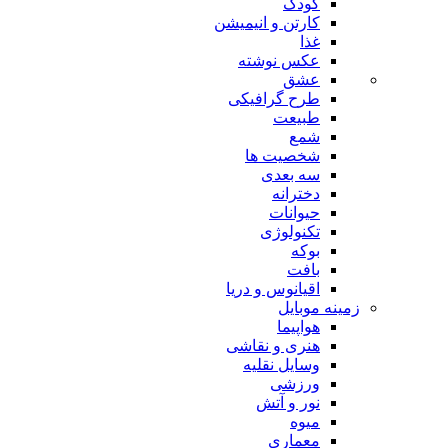
کودک
کارتن و انیمیشن
غذا
عکس نوشته
عشق
طرح گرافیکی
طبیعت
شمع
شخصیت ها
سه بعدی
دخترانه
حیوانات
تکنولوژی
بوکه
بافت
اقیانوس و دریا
زمینه موبایل
هواپیما
هنری و نقاشی
وسایل نقلیه
ورزشی
نور و آتش
میوه
معماری