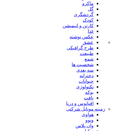
ماکرو
گل
گردشگری
کودک
کارتن و انیمیشن
غذا
عکس نوشته
عشق
طرح گرافیکی
طبیعت
شمع
شخصیت ها
سه بعدی
دخترانه
حیوانات
تکنولوژی
بوکه
بافت
اقیانوس و دریا
زمینه موبایل شرکتی
هواوی
ویوو
وان پلاس