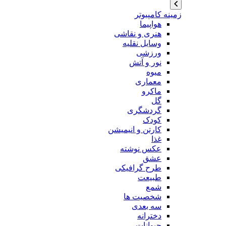
زمینه کامپیوتر
هواپیما
هنری و نقاشی
وسایل نقلیه
ورزشی
نور و آتش
میوه
معماری
ماکرو
گل
گردشگری
کودک
کارتن و انیمیشن
غذا
عکس نوشته
عشق
طرح گرافیکی
طبیعت
شمع
شخصیت ها
سه بعدی
دخترانه
حیوانات