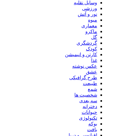
وسایل نقلیه
ورزشی
نور و آتش
میوه
معماری
ماکرو
گل
گردشگری
کودک
کارتن و انیمیشن
غذا
عکس نوشته
عشق
طرح گرافیکی
طبیعت
شمع
شخصیت ها
سه بعدی
دخترانه
حیوانات
تکنولوژی
بوکه
بافت
اقیانوس و دریا