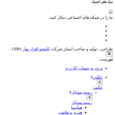
عتماد
 شبکه های اجتماعی دنبال کنید
 تولید و صاحب امتیاز شرکت
کامجو افزار بهار
13081
ود به حساب کاربری
کس
کس
زمینه موبایل
زمینه موبایل
هواپیما
هنری و نقاشی