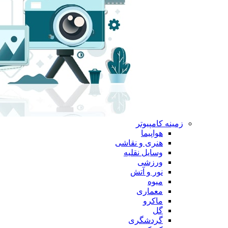
زمینه کامپیوتر
هواپیما
هنری و نقاشی
وسایل نقلیه
ورزشی
نور و آتش
میوه
معماری
ماکرو
گل
گردشگری