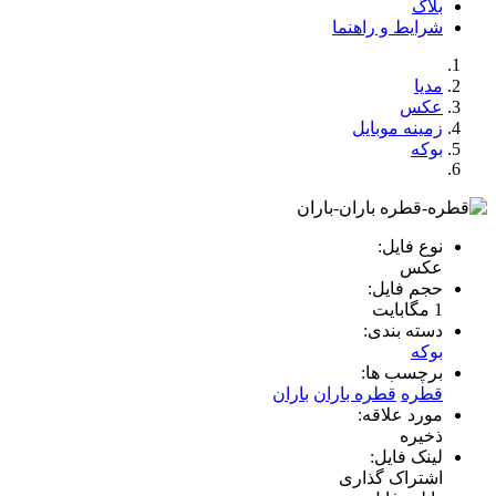
اگ
ایط و راهنما
یا
کس
ینه موبایل
که
ع فایل:
کس
م فایل:
ته بندی:
که
چسب ها:
ره
قطره باران
باران
رد علاقه:
یره
نک فایل:
تراک گذاری