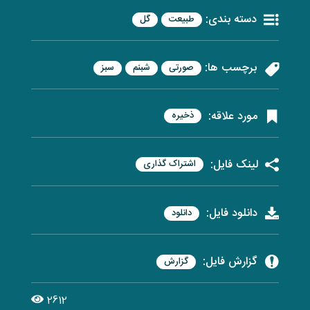
دسته بندی:
طبیعت
گل
برچسب ها:
صورتی
شبنم
سبز
مورد علاقه:
ذخیره
لینک فایل:
اشتراک گذاری
دانلود فایل:
دانلود
گزارش فایل:
گزارش
2612