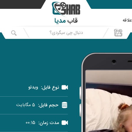
قاب
مدیا
علاقه
نوع فایل:
ویدئو
حجم فایل:
5 مگابایت
مدت زمان:
00:15