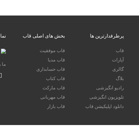
پرطرفدارترین ها
بخش های اصلی قاب
نما
قاب
قاب موفقیت
آپارات
قاب مدیا
ما 
گالری
قاب حسابداری
بلاگ
قاب کتاب
رادیو انگیزشی
قاب مارکت
تلویزیون انگیزشی
قاب مهربانی
دانلود اپلیکیشن قاب
قاب بازار
طراحی ، تولید و صاحب امتیاز شرکت
کامجو افزار بهار
13081