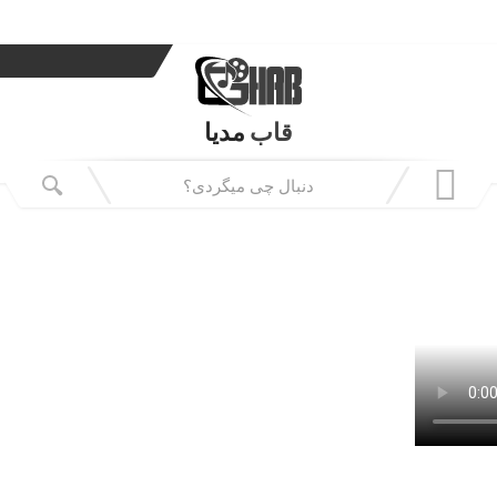
قاب
مدیا