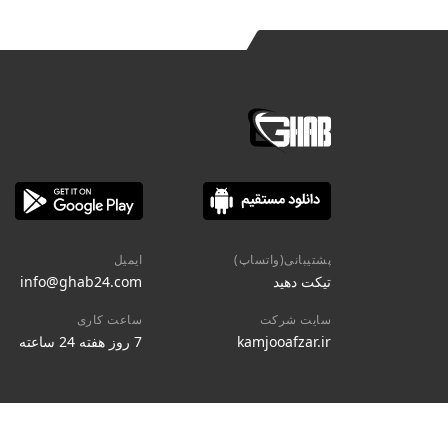
پشتیبانی(واتساپ)
ایمیل
تیکت دهید
info@ghab24.com
سایت شرکت
ساعت کاری
kamjooafzar.ir
7 روز هفته 24 ساعته