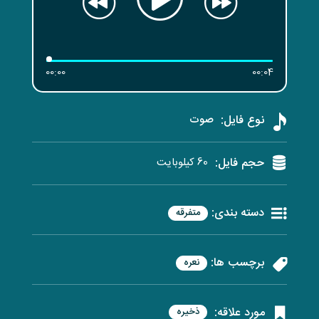
00:00
00:04
نوع فایل:
صوت
حجم فایل:
60 کیلوبایت
دسته بندی:
متفرقه
برچسب ها:
نعره
مورد علاقه:
ذخیره