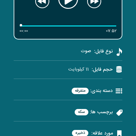
00:00
07:52
نوع فایل:
صوت
حجم فایل:
11 کیلوبایت
دسته بندی:
متفرقه
برچسب ها:
سکه
مورد علاقه:
ذخیره