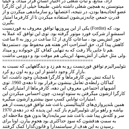
آزاد، منابع، و ثباتِ شغلی در اختیارِ انسان قرار میداد، و خیلیا
میتونستن یه همچین شغلی داشته باشن. طبیعتاً خیلی از این کارگرا
عضوِ‌ اتحادیه‌ها بودن، در نتیجه، اعتصابها رو سازماندهی میکردن و از
قدرتِ جمعیِ‌ چانه‌زنی‌شون استفاده میکردن تا از کارفرما امتیاز
بگیرن.
یکی از این پیروزیها توافقِ معروف به فوردیست (Fordist) بود، که
اسمشو از شرکتِ فورد موتور گرفته بود. توی این توافق که عملاً یه
جور آتش‌بس بود ، ساعاتِ کاری از 12 ساعت در روز به 8 ساعت
کاهش پیدا کرد، حقِ استراحتِ آخرِ هفته هم محفوظ بود. دستمزدها
هم تا جایی بالا رفت که به تنهایی کفافِ کلِ خونواده رو میداد.
ولی مثلِ خیلی از آتش‌بسها، این‌یکی هم موقت بود و دوومی نداشت.
===================================
نئولیبرالیزم توافقِ فوردیست رو به هم زد و دیدگاههایی که نسبت به
بازارِ کار وجود داشتو از این رو به اون رو کرد.
با اینکه تنش بینِ کارفرماها و کارگرا همچنان وجود داشت، اما
کماکان رابطه‌ی تعامل بینشون برقرار بود تا دهه‌ی 1960. توی
آشوبهای اجتماعیِ معروفِ این دهه، کارفرماها از امتیازاتی که
کارگرا ازشون میگرفتن به ستوه اومدن، چون احساس میکردن این
امتیازات تواناییِ کسبِ سودِ بیشترو ازشون میگیره.
همین بلندپروازی‌های کاپیتالیستی باعث شد توافقِ فوردیست از هم
بپاشه و راهو برای نئولیبرالیزم باز کنه. این پدیده که در دهه‌ی 1970
سر و کله‌ش پیدا شد، باعث شد سرمایه‌دارها بدونِ هیچ ملاحظه ای
به سمتِ هدفشون که سودِ حداکثری بود هجوم بیارن. اونا برای
رسیدن به این هدف از سیاستمدارا و قانون‌گذارا کمک گرفتند.