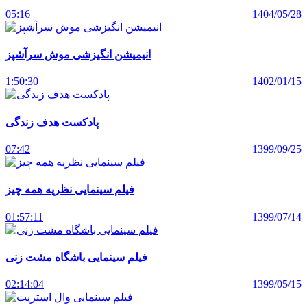
05:16
1404/05/28
انیمیشن انگیزشی موش سرآشپز
1:50:30
1402/01/15
پادکست هدف زندگی
07:42
1399/09/25
فیلم سینمایی نظریه همه چیز
01:57:11
1399/07/14
فیلم سینمایی باشگاه مشت زنی
02:14:04
1399/05/15