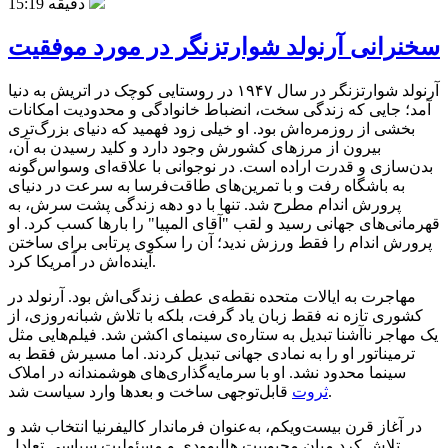
15:19 دقیقه
سخنرانی آرنولد شوارتزنگر در مورد موفقیت
آرنولد شوارتزنگر در سال ۱۹۴۷ در روستایی کوچک در اتریش به دنیا
آمد؛ جایی که زندگی سخت، انضباط خانوادگی و محدودیت امکانات
بخشی از روزمره‌اش بود. او خیلی زود فهمید که دنیای بزرگ‌تری
بیرون از مرزهای کشورش وجود دارد و کلید رسیدن به آن،
بدن‌سازی و قدرت اراده است. در نوجوانی با علاقه‌ای وسواس‌گونه
به باشگاه رفت و با تمرین‌های طاقت‌فرسا به سرعت در دنیای
پرورش اندام مطرح شد. تنها با دو دهه زندگی پشت سرش، به
قهرمانی‌های جهانی رسید و لقب "آقای المپیا" را بارها کسب کرد. او
پرورش اندام را فقط ورزش ندید؛ آن را سکوی پرتابی برای ساختن
آینده‌اش در آمریکا کرد.
مهاجرت به ایالات متحده نقطه‌ی عطف زندگی‌اش بود. آرنولد در
کشوری تازه نه فقط زبان یاد گرفت، بلکه با تلاش شبانه‌روزی، از
یک مهاجر ناآشنا تبدیل به ستاره‌ی سینمای اکشن شد. فیلم‌هایی مثل
ترمیناتور او را به نمادی جهانی تبدیل کردند. اما مسیرش فقط به
سینما محدود نشد. او با سرمایه‌گذاری‌های هوشمندانه در املاک
قابل‌توجهی ساخت و بعدها وارد سیاست شد.
ثروت
در آغاز قرن بیست‌ویکم، به‌عنوان فرماندار کالیفرنیا انتخاب شد و
تلاش کرد میان محبوبیت هالیوودی و مسئولیت سیاسی تعادل