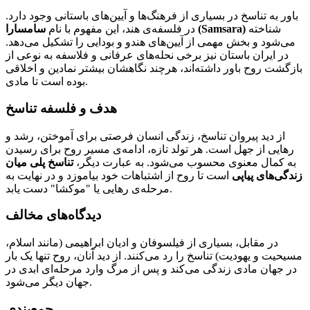
باور به تناسخ در بسیاری از فرهنگ‌ها و آیین‌های باستانی وجود دارد.
شناخته
سامسارا (Samsara)
در فلسفه‌ی هند، این مفهوم با نام
می‌شود و بخش مهمی از آیین‌های هندو و بودایی را تشکیل می‌دهد.
در ایران باستان نیز برخی نحله‌های عرفانی و فلاسفه به نوعی از
بازگشت روح باور داشته‌اند، هرچند نگاهشان بیشتر نمادین و اخلاقی
بوده است تا مادی.
هدف و فلسفه تناسخ
از دید پیروان تناسخ، زندگی انسان فرصتی برای آموختن، رشد و
رهایی از جهل است. هر تولد تازه، ادامه‌ی مسیر روح برای رسیدن
به کمال معنوی محسوب می‌شود. به عبارت دیگر،
تناسخ پلی میان
زندگی‌های پیاپی
است تا روح از اشتباهات خود بیاموزد و در نهایت به
مرحله‌ی رهایی یا "موکشا" دست یابد.
دیدگاه‌های مخالف
در مقابل، بسیاری از فیلسوفان و ادیان ابراهیمی (مانند اسلام،
مسیحیت و یهودیت) تناسخ را رد می‌کنند. از دید آنان، روح تنها یک بار
در جهان مادی زندگی می‌کند و پس از مرگ وارد مرحله‌ای ابدی در
جهان دیگر می‌شود.
جمع‌بندی