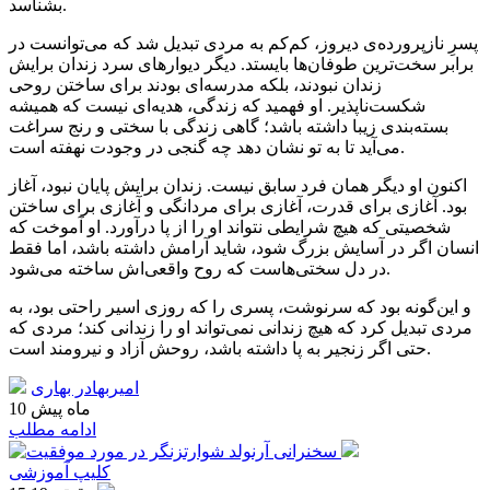
بشناسد.
پسرِ نازپرورده‌ی دیروز، کم‌کم به مردی تبدیل شد که می‌توانست در
برابر سخت‌ترین طوفان‌ها بایستد. دیگر دیوارهای سرد زندان برایش
زندان نبودند، بلکه مدرسه‌ای بودند برای ساختن روحی
شکست‌ناپذیر. او فهمید که زندگی، هدیه‌ای نیست که همیشه
بسته‌بندی زیبا داشته باشد؛ گاهی زندگی با سختی و رنج سراغت
می‌آید تا به تو نشان دهد چه گنجی در وجودت نهفته است.
اکنون او دیگر همان فرد سابق نیست. زندان برایش پایان نبود، آغاز
بود. آغازی برای قدرت، آغازی برای مردانگی و آغازی برای ساختن
شخصیتی که هیچ شرایطی نتواند او را از پا درآورد. او آموخت که
انسان اگر در آسایش بزرگ شود، شاید آرامش داشته باشد، اما فقط
در دل سختی‌هاست که روح واقعی‌اش ساخته می‌شود.
و این‌گونه بود که سرنوشت، پسری را که روزی اسیر راحتی بود، به
مردی تبدیل کرد که هیچ زندانی نمی‌تواند او را زندانی کند؛ مردی که
حتی اگر زنجیر به پا داشته باشد، روحش آزاد و نیرومند است.
امیربهادر بهاری
10 ماه پیش
ادامه مطلب
کلیپ آموزشی