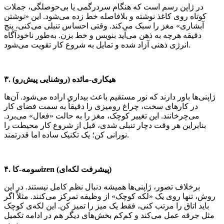
در ژاپن رسم است که هنگام سردرگمی یا بی‌حوصلگی، جملات
کوتاه روی کاغذ نوشته و بلافاصله خط زده می‌شود. این «نوشتن
آبشاری» مغز را سبک می‌کند. وقتی احساس تنبلی می‌کنی، پنج
دقیقه هرچه به ذهن می‌آید بنویس و خط بزن. به‌طور ناخودآگاه
انرژی ذهنی آزاد شده و تمایل به شروع کار تقویت می‌شود.
۳. هیکاری-مائده (روشنایی پیش‌رو)
ژاپنی‌ها باور دارند که نور مستقیم باعث بیداری اراده می‌شود. آن‌ها
در کارهای سخت، چراغ رومیزی را دقیقاً به سمت فضای کار
می‌چرخانند. این تغییر کوچک، مغز را به حالت «فعال» می‌برد.
بنابراین هر وقت دچار تنبلی شدی، قبل از شروع کار محیطت را
نورانی کن؛ یک تکنیک ساده اما قدرتمند.
۴. سومه-کاizen (پیشرفت لکه‌ای)
برخلاف تصور، ژاپنی‌ها همیشه دنبال نظم کامل نیستند. در این
روش، تنها روی یک «لکه کوچک» از وظیفه تمرکز می‌کنند. مثلاً اگر
باید اتاق را مرتب کنی، فقط یک میز را تمیز کن. این لکه‌ی کوچک
مثل جرقه عمل می‌کند و کم‌کم بخش‌های دیگر هم در ادامه تکمیل