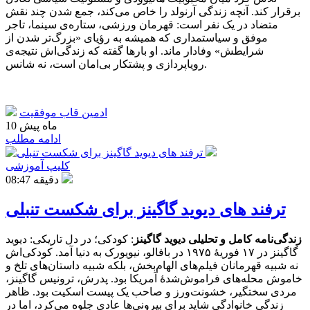
برقرار کند. آنچه زندگی آرنولد را خاص می‌کند، جمع شدن چند نقش
متضاد در یک نفر است: قهرمان ورزشی، ستاره‌ی سینما، تاجر
موفق و سیاستمداری که همیشه به رؤیای «بزرگ‌تر شدن از
شرایطش» وفادار ماند. او بارها گفته که زندگی‌اش نتیجه‌ی
رویاپردازی و پشتکار بی‌امان است، نه شانس.
ادمین قاب موفقیت
10 ماه پیش
ادامه مطلب
کلیپ آموزشی
08:47 دقیقه
ترفند های دیوید گاگینز برای شکست تنبلی
زندگی‌نامه کامل و تحلیلی دیوید گاگینز
: کودکی؛ در دل تاریکی: دیوید
گاگینز در ۱۷ فوریهٔ ۱۹۷۵ در بافالو، نیویورک به دنیا آمد. کودکی‌اش
نه شبیه قهرمانان فیلم‌های الهام‌بخش، بلکه شبیه داستان‌های تلخ و
خاموش محله‌های فراموش‌شدهٔ آمریکا بود. پدرش، ترونیس گاگینز،
مردی سختگیر، خشونت‌ورز و صاحب یک پیست اسکیت بود. ظاهر
زندگی خانوادگی شاید برای بیرونی‌ها عادی جلوه می‌کرد، اما در