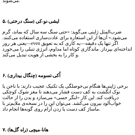
می‌شوند.
۵. ایشی-نو-کی (سنگ درختی)
ضرب‌المثل ژاپنی می‌گوید: «حتی سنگ سه سال که بماند، گرم
می‌شود.» آن‌ها از این استعاره برای عادت‌سازی استفاده می‌کنند.
یعنی هر روز—even اگر تنها یک دقیقه—به کاری که به تعویق
انداخته‌ای بپرداز. ماندگاری کوتاه اما مداوم، انرژی تنبلی را می‌خورد
و کار را به بخشی از هویت تبدیل می‌کند.
۶. اُکی-تسومه (چنگال بیداری)
برخی ژاپنی‌ها هنگام بی‌حوصلگی یک تکنیک عجیب دارند: با ناخن یا
نوک انگشت به کف دست فشار می‌دهند تا مغز شوک کوچکی
دریافت کند. این کار «لنگر حسی» می‌سازد و بدن را از حالت
خواب‌آلود بیرون می‌کشد. می‌توان این را در نسخه‌ی ملایم‌تر با
ماساژ کف دست یا زدن آرام روی گونه‌ها انجام داد.
۷. هانا-میچی (راه گل‌ها)