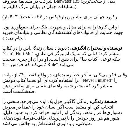
شرکت در مسابقهٔ معروف Badwater 135 (یکی از سخت‌ترین
مسابقات جهان در بیابان مرگ کالیفرنیا).
رکورد جهانی برای بیشترین بارفیکس در ۲۴ ساعت (۴۰۳۰ بار).
او این کارها را نه برای مدال و شهرت، بلکه برای جمع‌آوری پول
جهت حمایت از خانواده‌های کشته‌شدگان نظامی و بنیادهای خیریه
انجام می‌داد.
نویسنده و سخنران انگیزشی:
دیوید داستان زندگی‌اش را در کتاب
"Can’t Hurt Me" منتشر کرد؛ کتابی که نه یک اتوبیوگرافی عادی،
بلکه نوعی "کتاب بقا" برای ذهن است. او در آن از چیزی صحبت
می‌کند که خودش "۴۰٪ Rule" می‌نامد:
وقتی فکر می‌کنی به آخر خط رسیده‌ای، در واقع فقط ۴۰٪ از توانت
را استفاده کرده‌ای. او بعدها کتاب دومش، "Never Finished" را
منتشر کرد که بیشتر شبیه راهنمای عملی برای ساختن ذهن
ضدشکست است.
فلسفهٔ زندگی:
زندگی گاگینز حول یک ایده می‌چرخد: سختی را
انتخاب کن. او معتقد است اگر انسان خود را عمداً در معرض
دشواری‌ها قرار ندهد، زندگی او را نابود خواهد کرد. به همین دلیل،
هنوز هم هر روز خودش را با تمرین‌های طاقت‌فرسا، دویدن‌های
طولانی، و یادآوری گذشته‌اش به چالش می‌کشد.