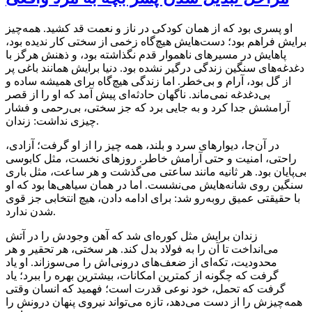
او پسری بود که از همان کودکی در ناز و نعمت قد کشید. همه‌چیز
برایش فراهم بود؛ دست‌هایش هیچ‌گاه زخمی از سختی کار ندیده بود،
پاهایش در مسیرهای ناهموار قدم نگذاشته بود، و ذهنش هرگز با
دغدغه‌های سنگین زندگی درگیر نشده بود. دنیا برایش همانند باغی پر
از گل بود، آرام و بی‌خطر. اما زندگی هیچ‌گاه برای همیشه ساده و
بی‌دغدغه نمی‌ماند. ناگهان حادثه‌ای پیش آمد که او را از قصر
آرامشش جدا کرد و به جایی برد که جز سختی، بی‌رحمی و فشار
چیزی نداشت: زندان.
در آن‌جا، دیوارهای سرد و بلند، همه چیز را از او گرفت؛ آزادی،
راحتی، امنیت و حتی آرامش خاطر. روزهای نخست، مثل کابوسی
بی‌پایان بود. هر ثانیه مانند ساعتی می‌گذشت و هر ساعت، مثل باری
سنگین روی شانه‌هایش می‌نشست. اما در همان سیاهی‌ها بود که او
با حقیقتی عمیق روبه‌رو شد: برای ادامه دادن، هیچ انتخابی جز قوی
شدن ندارد.
زندان برایش مثل کوره‌ای شد که آهن وجودش را در آتش
می‌انداخت تا آن را به فولاد بدل کند. هر سختی، هر تحقیر و هر
محدودیت، تکه‌ای از ضعف‌های درونی‌اش را می‌سوزاند. او یاد
گرفت که چگونه از کمترین امکانات، بیشترین بهره را ببرد؛ یاد
گرفت که تحمل، خود نوعی قدرت است؛ فهمید که انسان وقتی
همه‌چیزش را از دست می‌دهد، تازه می‌تواند نیروی پنهان درونش را