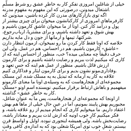
خیلی از شاغلینِ امروزی تفکرِ کار به خاطرِ عشق رو شرطِ مسلّمِ
اشتغال میدونن، درصورتی که این مفهوم یه مفهومِ مدرنه.
اگه توی بازارکارهای مدرن کار کرده باشین، میدونین که
کارفرماهای امروزی از کارکنانشون میخوان برای چیزی بیشتر از
پول و درآمد کار کنن. اونا از ما میخوان عاشقِ کارمون باشیم و
بهش شوق و تعهد داشته باشیم، و برای مشتریا، ارباب‌رجوع،
شرکتها، تیمها و آرمانها از جون و دل مایه بذاریم.
خلاصه که اونا فقط کار کردنِ ما رو نمیخوان، ازمون انتظار دارن
«عاشقِ» کارمون باشیم، هم در احساس، هم در عمل. ولی این
حرف دقیقاً چه معنایی میده؟ خب، منظور از احساس اینه که از
کاری که میکنیم لذت ببریم و رضایت داشته باشیم و برای کارمون
ارزش قائل باشیم. منظور از عمل هم اینه که حسِ تعهد و
وفاداری‌مونو نشون بدیم و برای کارمون ایثار و فداکاری کنیم.
علاقه به کار یه آرمانه که تبدیل به یه مسلک شده. این مسلک
مجموعه‌ای از هنجارهاست که به وسیله‌ی اونا ما معنای کارمونو
میفهمیم و باهاش ارتباط برقرار میکنیم. نویسنده اسمِ اونو «مسلکِ
کار به خاطرِ عشق» گذاشته.
از اونجا که مجموعه‌ای از هنجارهاست، پس ما به عنوانِ شاغل،
مجبوریم بهش پایبند بمونیم، اما در عینِ حال خیلی از ماها هم بهش
اعتقاد داریم. ما میخوایم کاری که انجام میدیم از رو علاقه باشه، و
فکر میکنیم کارِ خوب اونیه که ازش لذت ببریم و معنادار باشه،
رضایت‌بخش باشه. ولی همیشه اینجوری نبوده. اوایل و اواسطِ قرنِ
بیستم، شغلِ خوب توی آمریکا شغلی بود که به اندازه‌ی کافی وقتِ