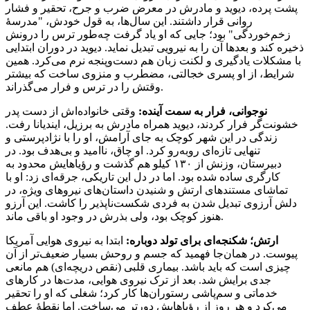
پشت پرده، دیوید و مادرش در معرض ضرب و جرح، تحقیر و فشار
روانی قرار داشتند. این سال‌ها، به قول خودش، "مدرسهٔ
زخم‌خوردگی" بود؛ جایی که او یاد گرفت چه‌طور ترس را درونش
ذخیره کند و بعدها آن را به نیرویی تبدیل نماید. دیوید در دوران ابتدایی
با مشکلات یادگیری و لکنت زبان هم دست‌وپنجه نرم می‌کرد. همین
شرایط، از او پسری خجالتی، مضطرب و منزوی ساخت که بیشتر
وقتش را در ترس و فرار می‌گذراند.
نوجوانی، فرار به سمت آینده:
وقتی خانواده‌اش از دست پدر
خشونت‌گر فرار کردند، دیوید همراه مادرش به برزیل، ایندیانا رفت.
زندگی در این شهر کوچک به جای آرامش، او را با نژادپرستی و
تنهایی تازه‌ای روبه‌رو کرد. او چاق، ناامید و بی‌هدف بود. در
دبیرستان، وزنش از ۱۳۰ کیلو هم گذشت و رؤیاهایش محدود به
کارگری ساده شده بود. اما در دل این تاریکی، جرقه‌ای زد: او با
تماشای مستندهای ارتش و شنیدن داستان‌های نیروهای ویژه، در
دلش آرزوی تبدیل شدن به فردی شکست‌ناپذیر را کاشت. این آرزو
هنوز کوچک بود، ولی بذرش در وجود او باقی ماند.
ارتش؛ شکنجه‌ای برای تولد دوباره:
ابتدا به نیروی هوایی آمریکا
پیوست. در همان‌جا فهمید که جسم و روحش بسیار ضعیف‌تر از آن
چیزی است که باید باشد. بیماری قلبی‌ (نقص دریچه‌ای) هم مانعی
جدی برایش شد. بعد از ترک نیروی هوایی، مدت‌ها در کارهای
خدماتی و سم‌پاشی رستوران‌ها کار کرد؛ شغلی که او را تحقیر
می‌کرد و هر روز از رؤیاهایش دورتر می‌ساخت. اما نقطهٔ عطف