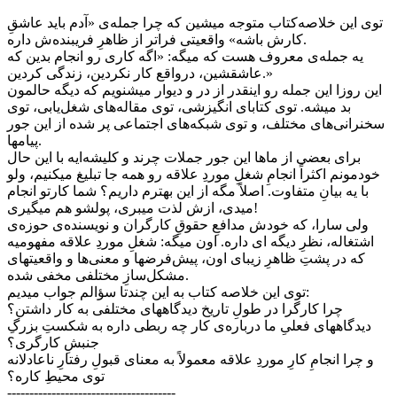
توی این خلاصه‌کتاب متوجه میشین که چرا جمله‌ی «آدم باید عاشقِ
کارش باشه» واقعیتی فراتر از ظاهرِ فریبنده‌ش داره.
یه جمله‌ی معروف هست که میگه: «اگه کاری رو انجام بدین که
عاشقشین، درواقع کار نکردین، زندگی کردین.»
این روزا این جمله رو اینقدر از در و دیوار میشنویم که دیگه حالمون
بد میشه. توی کتابای انگیزشی، توی مقاله‌های شغل‌یابی، توی
سخنرانی‌های مختلف، و توی شبکه‌های اجتماعی پر شده از این جور
پیامها.
برای بعضی از ماها این جور جملات چرند و کلیشه‌ایه با این حال
خودمونم اکثراً انجامِ شغلِ موردِ علاقه رو همه جا تبلیغ میکنیم، ولو
با یه بیانِ متفاوت. اصلاً مگه از این بهترم داریم؟ شما کارتو انجام
میدی، ازش لذت میبری، پولشو هم میگیری!
ولی سارا، که خودش مدافعِ حقوقِ کارگران و نویسنده‌ی حوزه‌ی
اشتغاله، نظرِ دیگه ای داره. اون میگه: شغلِ موردِ علاقه مفهومیه
که در پشتِ ظاهرِ زیبای اون، پیش‌فرضها و معنی‌ها و واقعیتهای
مشکل‌سازِ مختلفی مخفی شده.
توی این خلاصه کتاب به این چندتا سؤالم جواب میدیم:
چرا کارگرا در طولِ تاریخ دیدگاههای مختلفی به کار داشتن؟
دیدگاههای فعلیِ ما درباره‌ی کار چه ربطی داره به شکستِ بزرگِ
جنبشِ کارگری؟
و چرا انجامِ کارِ موردِ علاقه معمولاً به معنای قبولِ رفتارِ ناعادلانه
توی محیطِ کاره؟
--------------------------------------