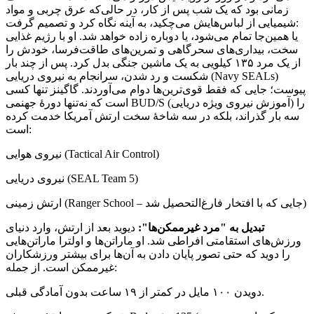
زمانی بود که یک شب پس از کار، در حالی‌که عرق چربی و مواد
شیمیایی از لباس‌هایش می‌چکید، به آینه نگاه کرد و تصمیم گرفت:
یا همین‌جا تمام می‌شود، یا دوباره زاده خواهد شد. او با رژیم غذایی
سخت، بیداری‌های سحرگاهی و تمرین‌های طاقت‌فرسا، خودش را
از یک مرد ۱۳۵ کیلویی به یک ماشین جنگی بدل کرد. پس از چند بار
شکست و رد شدن، سرانجام به نیروی دریایی (Navy SEALs)
پیوست؛ جایی که فقط قوی‌ترین‌ها دوام می‌آوردند. گاگینز تنها کسی
است که نه‌تنها دورهٔ جهنمی BUD/S (آموزش نیروی ویژه دریایی) را
سه بار گذراند، بلکه در سه شاخهٔ سخت ارتش آمریکا خدمت کرده
است:
نیروی هوایی (Tactical Air Control)
نیروی دریایی (SEAL Team 5)
ارتش زمینی (Ranger School – جایی که با افتخار فارغ‌التحصیل شد)
تبدیل به "مرد غیرممکن‌ها":
دیوید بعد از ارتش، وارد دنیای
ورزش‌های استقامتی افراطی شد. او ماراتن‌ها و اولترا ماراتن‌هایی
را دوید که حتی تصور پایان دادن به آن‌ها برای بیشتر ورزشکاران
غیرممکن است. از جمله:
دویدن ۱۰۰ مایل در کمتر از ۱۹ ساعت بدون آمادگی قبلی.