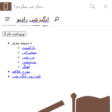
در حال بارگذاری
سایت قاب
انگیزشی
رادیو
دانلود اپلیکیشن رادیو انگیزشی
06:40:38
امروز : يكشنبه 1405/5/18
ورود/ثبت نام
دسته بندی
پادکست
سخنرانی
ورزشی
مدیتیشن
آهنگ
مورد علاقه
تلویزیون انگیزشی