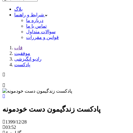
بلاگ
شرایط و راهنما
درباره ما
تماس با ما
سوالات متداول
قوانین و مقررات
قاب
موفقیت
رادیو انگیزشی
پادکست
پادکست زندگیمون دست خودمونه
1399/12/28
03:52
4 مگابایت