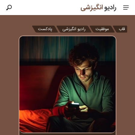
رادیو
انگیزشی
قاب
موفقیت
رادیو انگیزشی
پادکست