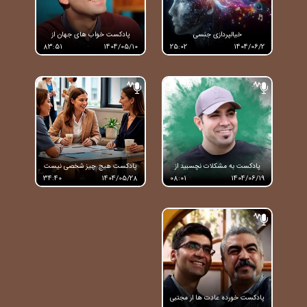
خیالپردازی جنسی
پادکست خواب های جهان از
مجتبی شکوری
83:51
1404/05/10
25:02
1404/06/2
پادکست به مشکلات نچسبید از
پادکست هیچ چیز شخصی نیست
امیر شریفی
34:40
1404/05/28
08:01
1404/06/19
پادکست خورده عادت ها ار مجتبی