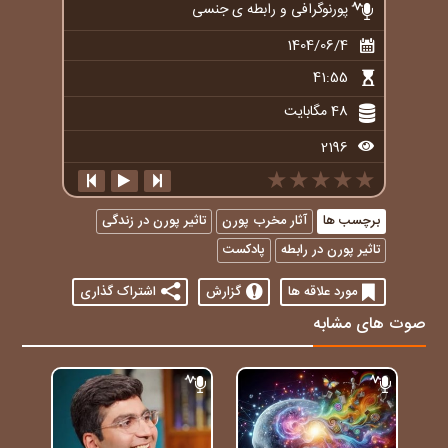
پورنوگرافی و رابطه ی جنسی
1404/06/4
41:55
48 مگابایت
2196
★★★★★
★★★★★
★★★★★
برچسب ها
آثار مخرب پورن
تاثیر پورن در زندگی
تاثیر پورن در رابطه
پادکست
مورد علاقه ها
گزارش
اشتراک گذاری
صوت های مشابه