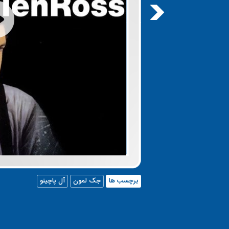
برچسب ها
جک لمون
آل پاچینو