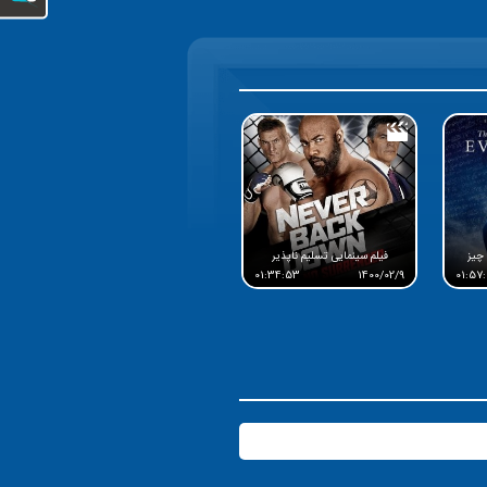
 چیز
فیلم سینمایی تسلیم ناپذیر
01:34:53
1400/02/9
01:57: