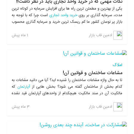
نکات مهمی که در خرید واحد تجاری باید در نظر داشت!!
یکی از بهترین و مطمئن ترین راه ها برای افزایش سرمایه در کوتاه ترین
مدت، سرمایه گذاری بر روی
خرید واحد تجاری
است چرا که با توجه به
بازار پر نوسان کشور ما کم ریسک ترین خرید و سرمایه گذاری محسوب
می شود. نکته مهم در سرمایه گذاری بر روی واحدهای تجاری این است
که همه واحدهای تجاری دارای مزیت یکسان نیستند. در این مقاله به
1 ماه پیش
ادمین قاب بازار
شما نکاتی مهمی که در انتخاب یک واحد تجاری مناسب برای سرمایه
گذاری ایده آل موثر است را ارائه می دهیم، توجه به این نکات می تواند
خرید ایده آل شما را تضمین کند.
املاک
مشاعات ساختمان و قوانین آن!
تا به حال واژه مشاعات ساختمان را شنیده اید؟ آیا می دانید مشاعات به
کدام بخش از ساختمان گفته می شود؟ بخش هایی از
آپارتمان
که
مالکیت آن در سند مالکیت هیچکدام از واحدهای آپارتمان قید نشده
است و کلیه واحدهای آپارتمان از آن مشترکا استفاده می کنند را
مشاعات ساختمان می گویند. در واقع بخش عمومی ساختمان همان
3 ماه پیش
ادمین قاب بازار
مشاعات ساختمان است.