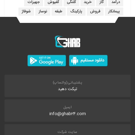
درآمد
گاز
خرید
کلنگی
کفپوش
جهیزات
پیمانکار
فروش
پارکینگ
طبقه
نوساز
شوفاژ
پشتیبانی(واتساپ)
تیکت دهید
ایمیل
info@ghab24.com
سایت شرکت