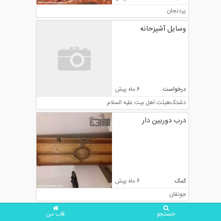
پردنجان
وسایل آشپزحانه
درخواست
6 ماه پیش
دشتک
هیئت اهل بیت علیه السلام
درب دوربین دار
کمک
6 ماه پیش
جونقان
جستجو
قاب من