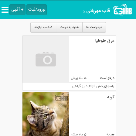
ورود/ثبت
+ آگهی
قاب مهربانی
کهگیلویه و بویراحمد
درخواست ها
هدیه به دوست
کمک به نیازمند
عرق طوطیا
درخواست
5 ماه پیش
یاسوج
پخش انواع دارو گیاهی
گربه
هدیه
5 ماه پیش