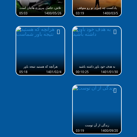
پادکست چه چیزی تو رو متوقف
تلاش، حاصل پیروزی هایتان است
میکنه؟
05:03
1400/05/26
03:19
1400/03/5
به هدف خود باور داشته باشید
هرآنچه که هستید نتیجه باور
شماست
05:18
1401/02/4
00:10:25
1401/01/30
زندگی از آن توست
03:19
1400/09/20