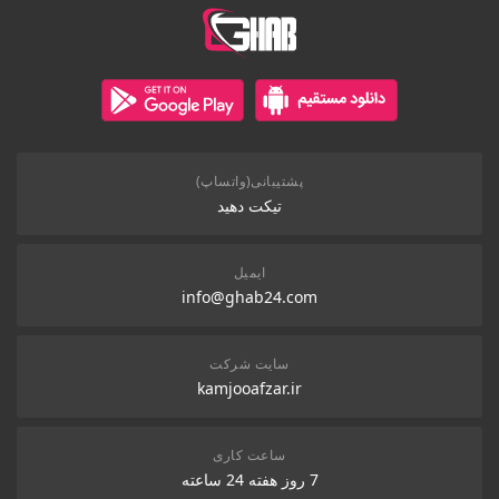
پشتیبانی(واتساپ)
تیکت دهید
ایمیل
info@ghab24.com
سایت شرکت
kamjooafzar.ir
ساعت کاری
7 روز هفته 24 ساعته