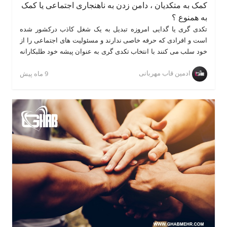
کمک به متکدیان ، دامن زدن به ناهنجاری اجتماعی یا کمک
به همنوع ؟
تکدی گری یا گدایی امروزه تبدیل به یک شغل کاذب درکشور شده
است و افرادی که حرفه خاصی ندارند و مسئولیت های اجتماعی را از
خود سلب می کنند با انتخاب تکدی گری به عنوان پیشه خود طلبکارانه
درخواست برخورداری از بخشی از درآمد دیگر افرراد دارند. عوامل
ادمین قاب مهربانی
شکل دهنده تکدی گری را می توان به دو دسته ارادی و غیر ارادی
9 ماه پیش
تقسیم کرد. عوامل غیر ارادی مانند: مشکلات روانی و جسمی، شرایط
بحرانی کشور و قحطی وغیره و عوامل ارادی را می توان شامل اعتیاد،
مهاجرت و غیره که بروز آن تحت اراده خود فرد است دانست.