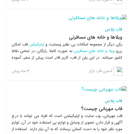
امکانات سایت بهره برداری کنند. کاربران می توانند با وارد کردن کد
آگهی مورد نظر خود ، جی کد
فروشگاه
و یا کلمه ای که در جستجوی آن
هستند (کلمات کلیدی) در موتور جستجوی هوشمند
قاب
به سرعت کالا
یا خدمات مورد نظر خود را یافته و از آنها بهره مند شوند.
قاب پلاس
ویلاها و خانه های مسافرتی
یکی دیگر از مجموعه امکانات بی نظیر وبسایت و
اپلیکیشن
قاب امکان
رزرو
ویلا و خانه های مسافرتی
به صورت کاملا رایگان، در تمامی نقاط
کشور میباشد. در این پلن از قاب، کاربر قادر است پیش از سفر، آسوده
خاطر و با تمرکز، محل اسکان خود را از بین چندین
ملک
انتخاب کرده و
رزرو نماید که این امکان در مقایسه با رزرو سنتی که معمولا در ورودی
3 ماه پیش
ادمین قاب بازار
شهرها قرار میگیرد مزایای بیشتری را به کاربر ارائه میدهد از جمله
مشاهده تصاویر مربوط به محل در قاب، موقعیت استقرار و دسترسی
های ملک، مقایسه قیمت ها وغیره.
قاب پلاس
قاب مهربانی چیست؟
قاب مهربانی، وب سایت و اپلیکیشنی است که افراد می توانند با درج
آگهی و قرار دادن تصویر از وسایل و لوازم بی استفاده خود در آن، لوازم
مورد نظر خود را به دست کسانی برسانند که به آن نیاز دارند. استفاده از