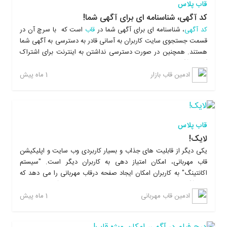
قاب پلاس
کد آگهی، شناسنامه ای برای آگهی شما!
کد آگهی
، شناسنامه ای برای آگهی شما در
قاب
است که با سرچ آن در
قسمت جستجوی سایت کاربران به آسانی قادر به دسترسی به آگهی شما
هستند. همچنین در صورت دسترسی نداشتن به اینترنت برای اشتراک
گذاری آگهی در شبکه های مجازی یا عدم دسترسی مخاطب به شبکه
های مجازی، کاربران می توانند کد آگهی خود را از طریق تماس تلفنی یا
1 ماه پیش
ادمین قاب بازار
پیامک به مخاطب اعلام نمایند. بالاترین مزیت کد آگهی دسترسی آسان
و بدون اتلاف وقت برای جستجو در میان آگهی های درج شده به آگهی
مورد نظر است. از طرفی دیگر کد آگهی به نوعی شناسنامه معتبر و قابل
پیگیری برای آگهی شما محسوب میشود که تا مدت معلومی در بانک
قاب پلاس
اطلاعاتی
قاب
قابل دسترسی است.
لایک!
یکی دیگر از قابلیت های جذاب و بسیار کاربردی وب سایت و اپلیکیشن
قاب مهربانی، امکان امتیاز دهی به کاربران دیگر است. "سیستم
اکانتینگ" به کاربران امکان ایجاد صفحه درقاب مهربانی را می دهد که
کلیه آگهی ها و اطلاعات مربوط به شخص یا خیریه درآن قابل رؤیت
است و سایر کاربران می توانند با مراجعه به صفحه کاربر یا خیریه مورد
1 ماه پیش
ادمین قاب مهربانی
نظر، صحت ادعا، میزان رضایت و اعتماد خود به نهاد خیریه یا شخص را
با دادن امتیاز مثبت یا منفی اعلام کنند. میزان امتیاز هر کاربر نمایانگر