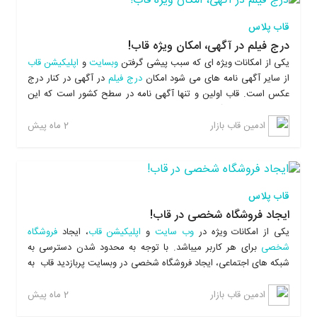
میزان تاثیر مثبت فعالیت آن شخص یا خیریه در فضای قاب مهربانی
است.
قاب پلاس
درج فیلم در آگهی، امکان ویژه قاب!
یکی از امکانات ویژه ای که سبب پیشی گرفتن
وبسایت
و
اپلیکیشن قاب
از سایر آگهی نامه های می شود امکان
درج فیلم
در آگهی در کنار درج
عکس است. قاب اولین و تنها آگهی نامه در سطح کشور است که این
سرویس بسیار کارآمد را به کاربران ارائه می دهد.کاربران می توانند با
درج فیلم اطلاعات بیشتری نسبت به عکس ارائه دهندو کالا ، خدمات،
2 ماه پیش
ادمین قاب بازار
ملک و... خود را با نمایش جزئیات بیشتر به خریداران عرضه کنند و
امکان صورت گرفتن معامله را بیشتر کنند.
قاب پلاس
ایجاد فروشگاه شخصی در قاب!
یکی از امکانات ویژه در
وب سایت
و
اپلیکیشن قاب
، ایجاد
فروشگاه
شخصی
برای هر کاربر میباشد. با توجه به محدود شدن دسترسی به
شبکه های اجتماعی، ایجاد فروشگاه شخصی در وبسایت پربازدید قاب به
کاربر این امکان را می دهد که محصولات و خدمات خود را به صورت
رایگان به دیگران معرفی کند، صفحه فروشگاه شخصی برای کلیه مشاغل
2 ماه پیش
ادمین قاب بازار
از جمله کارهای
خدماتی
، تاسیساتی،
واحدهای صنفی
کوچک(خرده