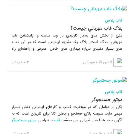
فروشی و
عمده فروشی
) و مشاغل خانگی و... قابل استفاده میباشد. قاب
به هر کاربر لینکی اختصاص می دهد که کاربر از طریق آن لینک می
تواند فروشگاه مجازی خود را به دیگران معرفی نماید. همچنین کاربر می
قاب پلاس
تواند دامنه های
ir
و
com
و ... خود را به صفحه فروشگاه خود متصل
بلاگ قاب مهرباني چيست؟
نماید.
یکی از بخش های بسیار کاربردی در وب سایت و اپلیکیشن قاب
مهربانی، بلاگ است. بلاگ یک نشریه اینترنتی است که در آن مقاله
های بسیار مفیدی درباره بیماری های خاص، معرفی و راهنمای راه
اندازی مشاغل خانگی و مطالب کاربردی دیگر به زبان ساده در اختیار
کاربران قرار می گیرد تا ضمن آگاهی دادن به کاربران در زمینه فعالیت
2 ماه پیش
ادمین قاب مهربانی
خیرخواهانه خود، با قرار دادن مقاله های کاربردی خودکفایی و اشتغال
زایی را در جامعه رواج دهد. کاربران می توانند با به اشتراک گذاشتن
مقاله از طریق لینک آن در فضای مجازی خیرین و عموم مردم را نیز در
زمینه مورد نظر آگاه کنند.
قاب پلاس
موتور جستجوگر
یکی از عواملی که در موفقیت کسب و کارهای اینترنتی نقش بسیار
مهمی دارد، سرعت بالای جستجو و یافتن کالا برای کاربران است که به
آگهی نامه ها اعتبار شایانی می بخشد.
قاب
با طراحی
موتور جستجوگر
بسیار پیشرفته و سریع، سرعت یافتن کالا یا خدمات را برای کاربران به
حداکثر می رساند و کاربران می توانند بدون فوت وقت و به سادگی از
3 ماه پیش
ادمین قاب بازار