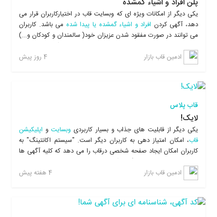
پلن افراد و اشیاء گمشده
یکی دیگر از امکانات ویژه ای که وبسایت قاب در اختیارکاربران قرار می
دهد، آگهی کردن
افراد و اشیاء گمشده یا پیدا شده
می باشد. کاربران
می توانند در صورت مفقود شدن عزیزان خود( سالمندان و کودکان و...)
عکس فرد مورد نظر را در وبسایت و
اپلیکیشن قاب
آپلود کرده و از
کاربران سراسر کشور تقاضای کمک نمایند. همچنین کاربران می توانند
4 روز پیش
ادمین قاب بازار
اشیائی را که پیدا می کنند، در قاب آگهی کرده و به دست صاحبان آنها
برسانند. به طور مثال چنانچه فردی گردنبندی را پیدا نماید می تواند آن
را در سایت آگهی ثبت نموده و با درج شماره تماس خود صاحب گردنبند
را پیدا کند و در مورد گم شدن یا پیدا شدن حیوانات خانگی نیز به همین
قاب پلاس
ترتیب می باشد و برای آگهی چنین مواردی نیازی به اقدامات پر زحمت
لایک!
و پر هزینه مانند چاپ و پخش تراکت نیست.
یکی دیگر از قابلیت های جذاب و بسیار کاربردی
وبسایت
و
اپلیکیشن
قاب
، امکان امتیاز دهی به کاربران دیگر است. "سیستم اکانتینگ" به
کاربران امکان ایجاد صفحه شخصی درقاب را می دهد که کلیه آگهی ها
و اطلاعات مربوط به فروشگاه درآن قابل رؤیت است و سایر کاربران می
توانند با مراجعه به "
فروشگاه شخصی
" کاربر مورد نظر، رضایت یا عدم
4 هفته پیش
ادمین قاب بازار
رضایت خود را از کالا یا خدمات وی با دادن امتیاز مثبت یا منفی اعلام
کنند. میزان امتیاز هر کاربر نمایانگر میزان اعتبار وی در فضای اقتصادی
قاب
است.