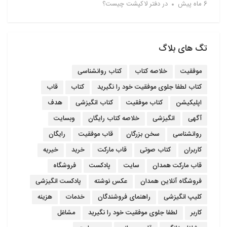
6 ماه پیش
در
دفتر لاکپشت چیست؟
تگ های بلاگ
موفقیت
خلاصه کتاب
کتاب روانشناسی
کتاب لطفا جلوی موفقیت خود را نگیرید
کتاب
قاب
اپلیکیشن
کتاب موفقیت
کتاب انگیزشی
هدف
آگهی
انگیزشی
خلاصه کتاب رایگان
وبسایت
روانشناسی
سخن بزرگان
قاب موفقیت
رایگان
کاربران
کتاب صوتی
قاب مارکت
خرید
خیریه
قاب مارکت همدان
سایت
پادکست
فروشگاه
فروشگاه آنلاین همدان
عکس نوشته
پادکست انگیزشی
کلیپ انگیزشی
راهنمای فروشندگان
خدمات
هزینه
کاربر
لطفا جلوی موفقیت خود را نگیرید
مشاغل