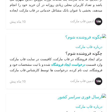
باشد و تعداد کاربران محلی زیادی روزانه در آن خرید خود را انجام
میدهند، بخشی با عنوان بانک مشاغل خدماتی در قاب مارکت ایجاده
نموده تا کسب و کارهای خدماتی بتوانند در آن به رایگان کسب و کار
ادمین قاب مارکت
خود را معرفی نمایند. مشاغلی همچون: لوله کشی و تاسیسات،
10 ماه پیش
مشاغل فنی، آرایشگری، خدمات پزشکی و پرستاری، خدمات خودرو،
خدمات نظافتی، خدمات مالی حسابداری و بیمه، تعمیرات موبایل
کامپیوتر و لوازم خانگی و .... علاوه بر این کاربران نیز برای یافتن
مشاغل خدماتی دیگر مشکلی ندارند و می توانند نزدیکترین واحد
درباره قاب مارکت
صنفی به خود را بیابند.
چگونه فروشنده شوم؟
برای ایجاد فروشگاه در قاب مارکت، کافیست در سایت قاب مارکت
وارد قسمت
درخواست ایجاد فروشگاه
شده و با ثبت مشخصات خود و
فروشگاه، ثبت نام کرده، درخواست ها توسط کارشناس قاب مارکت
بررسی و نتیجه نهایی از طریق پیامک برای فروشنده ارسال میگرددو در
ادمین قاب مارکت
صورت موافقت، نمونه قرارداد برای فروشنده ارسال گردیده و زمانی
10 ماه پیش
برای مصاحبه و امضا قرارداد به ایشان اعلام می گردد و به سرعت
فروشگاه ایجاد شده و پنل مدیریت در اختیار فروشنده قرار می گیرد.
فروش بیشتر، برند سازی و اعتبار، سهولت در فروش بدون ارتباط با
مشتری و ... از مزایای فروش در قاب مارکت می باشد. می توانید برای
درباره قاب مارکت
کسب اطلاعات بیشتر روی
اینجا
کلیک کنید و وارد کانال تلگرامی