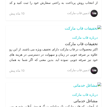
از انتخاب روش پرداخت به راحتی سفارش خود را ثبت کنید و کد
تحویلی برای شما ارسال می گردد. برای پرداخت می توانید از درگاه
ادمین قاب مارکت
پرداخت بانکی استفاده کنید یا اگر در کیف پول قاب خود موجودی
10 ماه پیش
داشته باشید از کیف پول پرداخت نمایید. پس از ثبت سفارش بلافاصله
پیک فروشنده به سمت شما حرکت کرده و سفارش شما را پس از
دریافت کد تحویل به شما تحویل می دهد. کد تحویل صرفا برای امینت
سفارش شماست تا اطمینان حاصل گردد که سفارش شما را شخص
درباره قاب مارکت
دیگری دریافت ننماید و همچنین زمان دقیق تحویل سفارش مشخص
تخفیفات قاب مارکت
باشد.
اکثر محصولات در قاب مارکت دارای تخفیف ویژه می باشند. از این رو
علاوه بر صرفه جویی در زمان و سهولت در دسترسی در هزینه های
خود نیز صرفه جویی نموده اید. بدین معنی که اگر شما به همان
فروشگاه به صورت حضوری مراجعه کنید مجبورید کالا را با قیمت اصلی
ادمین قاب مارکت
خریداری کنید.
10 ماه پیش
درباره قاب مارکت
مشاغل خدماتی
از آنجایی که قاب مارکت یک سامانه بزرگ فروش آنلاین شهری می