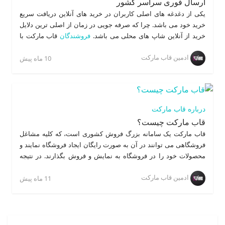
ارسال فوری سراسر کشور
راهنمای فروشندگان شوید.
یکی از دغدغه های اصلی کاربران در خرید های آنلاین دریافت سریع
خرید خود می باشد. چرا که صرفه جویی در زمان از اصلی ترین دلایل
خرید از آنلاین شاپ های محلی می باشد.
فروشندگان
قاب مارکت با
انتخاب بهترین پیک در سریع ترین زمان ممکن سفارشات خریداران را
ادمین قاب مارکت
تحویل می دهد. از آنجایی که هر فروشگاه به طور مستقل سفارشات
10 ماه پیش
خود را ارسال می نماید، زمان تحویل در هر فروشگاه
قاب مارکت
متفاوت می باشد. لذا قبل از خرید می بایست به این نکته توجه داشته
باشید.
درباره قاب مارکت
قاب مارکت چیست؟
قاب مارکت یک سامانه بزرگ فروش کشوری است، که کلیه مشاغل
فروشگاهی می توانند در آن به صورت رایگان ایجاد فروشگاه نمایند و
محصولات خود را در فروشگاه به نمایش و فروش بگذارند. در نتیجه
مشتری نیازی به خروج از منزل و صرف وقت و انرژی برای خرید ندارد و
ادمین قاب مارکت
فروشندگان با پیک یا ارسال پستی محصولات خریداری شده از طریق
11 ماه پیش
سایت و اپیلیکیشن قاب مارکت را درب منزل خریداران، تحویل شان
می دهد. از این رو علاوه بر کاهش ترافیک شهری و آلودگی هوا
خریداران محصولات را در رفاه و آسودگی کامل با تخفیف ویژه خرید
می کنند. علاوه بر این، کلیه مشاغل خدماتی نیز می توانند با ثبت نام و