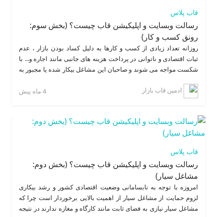
خدمات از موجودی
اکانت
کاربر کسر میشود. سایت همچنین در راستای
قاب پلاس
جلب رضایت کاربران اقدام به ارائه بسته های تخفیف دار کرده است
رسالت وبسایت و اپلیکیشن قاب چیست؟ (بخش سوم:
که فرد با خرید این بسته ها میتواند پرداخت هزینه کمتر موجودی اکانت
رونق کسب و کار)
بیشتری دریافت کند. کاربر می تواند با معرفی قاب به دوستان خود
اکانت هدیه دریافت کند.ارائه آمار بازدید آگهی ها به کاربر و امکان
روزانه تعداد زیادی از کسب و کارها به دلیل کساد بودن بازار ، عدم
مدیریت پیام ها (
چت ها
، تیکت ها و پیام های مربوط به آگهی ها) از دیگر
ثبات اقتصادی و ناتوانی در پرداخت هزینه های جانبی مانند اجاره و... با
ویژگی های منحصر به فرد سیستم اکانتینگ
قاب
است.
شکست مواجه می شوند و صاحبان این مشاغل بیکار شده یا مجبور به
تغییر شغل میشوند، گاهی زیان ناشی از ورشکستگی و تعطیل شدن
ادمین قاب بازار
یک واحد صنفی سبب آسیب های جبران ناپذیر به خانوارهایی میشود که
4 ماه پیش
از طریق آن امرارمعاش می کردند.
قاب پلاس
رسالت وبسایت و اپلیکیشن قاب چیست؟ (بخش دوم:
مشاغل سیار)
امروزه با توجه به نابسامانی وضعیت اقتصادی کشور و رشد بیکاری
لزوم حمایت از مشاغل سیار از اهمیت بالایی برخوردار است چرا که
مشاغل سیار نیازی به فضای ثابت مانند کارگاه و مغازه ندارند در نتیجه