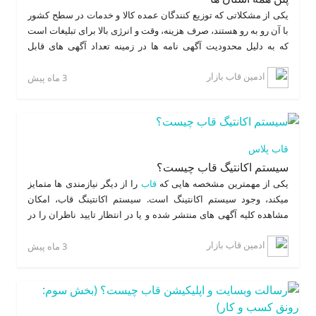
یکی از مشکلاتی که توزیع کنندگان عمده کالا و خدمات در سطح کشور
با آن رو به رو هستند، صرف هزینه، وقت و انرژی بالا برای تبلیغات است
که به دلیل محدودیت آگهی نامه ها در زمینه تعداد آگهی های قابل
انتشار در یک روز و همچنین انتشار همزمان آگهی در چند شهر و استان،
ادمین قاب بازار
3 ماه پیش
قاب پلاس
سیستم اکانتیگ قاب چیست؟
یکی از مهمترین مشخصه هایی که
قاب
را از دیگر نیازمندی ها متمایز
میکند، وجود سیستم اکانتینگ است. سیستم اکانتینگ قاب، امکان
مشاهده کلیه آگهی های منتشر شده و یا در انتظار تایید ناظران را در
یک صفحه به کاربر می دهد و وی را قادر می سازد تا با تنها یک کلیک
ادمین قاب بازار
آگهی خود را حذف، ویرایش یا ارتقاء دهد، همچنین کاربر به آسانی
3 ماه پیش
امکان مدیریت
بیلبورد
های خود را دارد.دراین سیستم، کاربران می
توانند با شارژ حساب کاربری خود از طریق خرید اکانت، به سادگی از
امکانات ویژه
سایت استفاده کنند و برخلاف سایر سایت ها برای ارتقاء
هر آگهی نیاز به مراجعه متعدد به درگاه پرداخت بانکی نیست و هزینه