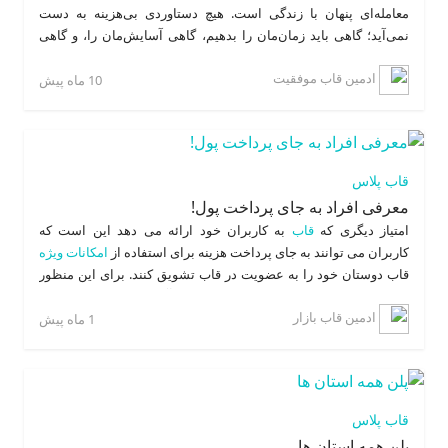
معامله‌ای پنهان با زندگی است. هیچ دستاوردی بی‌هزینه به دست
نمی‌آید؛ گاهی باید زمان‌مان را بدهیم، گاهی آسایش‌مان را، و گاهی
بخشی از لذت‌های کوتاه‌مدت را قربانی کنیم. ارزش هر موفقیت به
ادمین قاب موفقیت
همان بهایی است که برایش می‌پردازیم. اگر چیزی را بی‌زحمت به
10 ماه پیش
دست آوریم، دیر یا زود بی‌ارزش خواهد شد. اما آنچه با صبر، تلاش و
گذشت به دست می‌آید، نه تنها ماندگارتر است، بلکه معنای واقعی
"به‌دست‌آوردن" را به ما می‌آموزد.
قاب پلاس
معرفی افراد به جای پرداخت پول!
امتیاز دیگری که
قاب
به کاربران خود ارائه می دهد این است که
کاربران می توانند به جای پرداخت هزینه برای استفاده از
امکانات ویژه
قاب دوستان خود را به عضویت در قاب تشویق کنند. برای این منظور
لینکی منحصرا به هر کاربر داده می شود تا با آن لینک به تبلیغ در فضای
ادمین قاب بازار
مجازی بپردازد و هر کسی که از طریق آن لینک در قاب
ثبت نام
نماید،
1 ماه پیش
منجر به دریافت اکانت هدیه به صورت خودکار به صاحب لینک خواهد
شد. در روش دوم چنانچه هنگام ثبت نام کاربر جدید، جی کد شخصی را
به عنوان معرف وارد نماید اکانت هدیه فورا به صاحب جی کد پرداخت
خواهد شد.
قاب پلاس
پلن همه استان ها