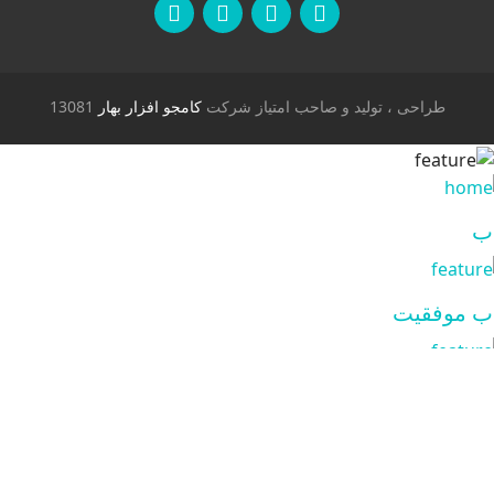
طراحی ، تولید و صاحب امتیاز شرکت
کامجو افزار بهار
13081
 موفقیت
 آموزشی
 مارکت