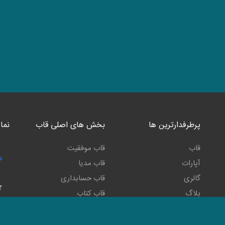
پرطرفدارترین ها
بخش های اصلی قاب
نما
قاب
قاب موفقیت
آپارات
قاب مدیا
گالری
قاب حسابداری
بلاگ
قاب کتاب
رادیو انگیزشی
قاب مارکت
ما ر
تلویزیون انگیزشی
قاب مهربانی