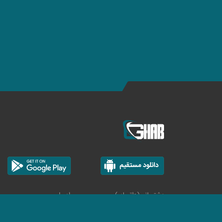
پشتیبانی(واتساپ)
ایمیل
تیکت دهید
info@ghab24.com