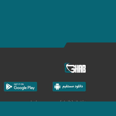
پشتیبانی(واتساپ)
ایمیل
تیکت دهید
info@ghab24.com