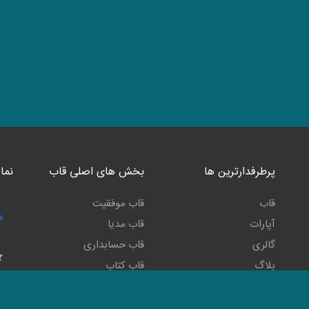
پرطرفدارترین ها
بخش های اصلی قاب
نما
قاب
قاب موفقیت
آپارات
قاب مدیا
گالری
قاب حسابداری
بلاگ
قاب کتاب
رادیو انگیزشی
قاب مارکت
ما ر
تلویزیون انگیزشی
قاب مهربانی