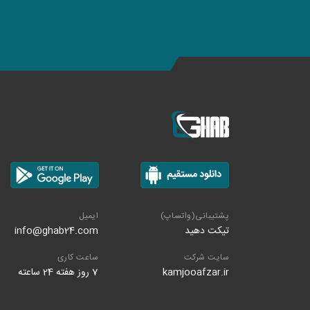
پشتیبانی(واتساپ)
ایمیل
تیکت دهید
info@ghab24.com
سایت شرکت
ساعت کاری
kamjooafzar.ir
7 روز هفته 24 ساعته