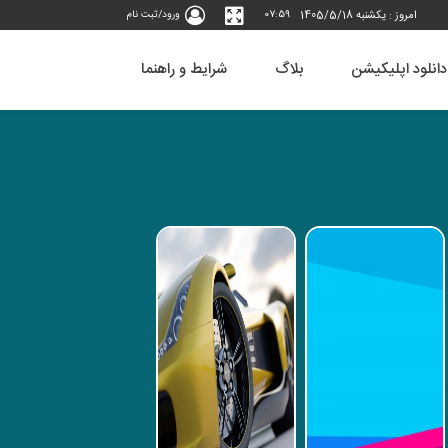
امروز : يكشنبه 1405/5/18
07:59
ورود/ثبت نام
دانلود اپلیکیشن
بلاگ
شرایط و راهنما