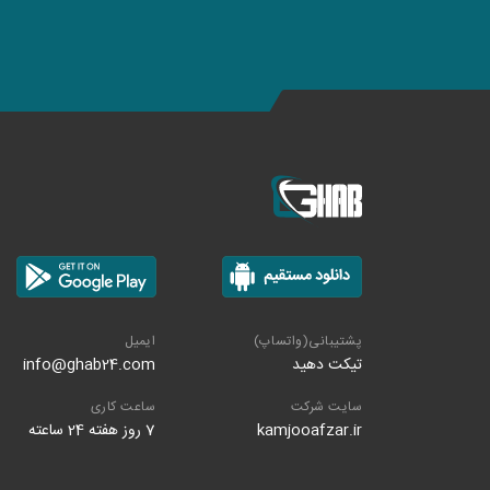
پشتیبانی(واتساپ)
ایمیل
تیکت دهید
info@ghab24.com
سایت شرکت
ساعت کاری
kamjooafzar.ir
7 روز هفته 24 ساعته