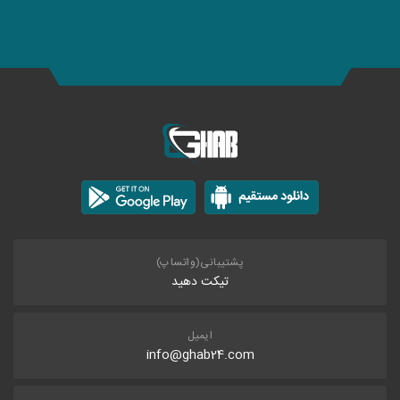
پشتیبانی(واتساپ)
تیکت دهید
ایمیل
info@ghab24.com