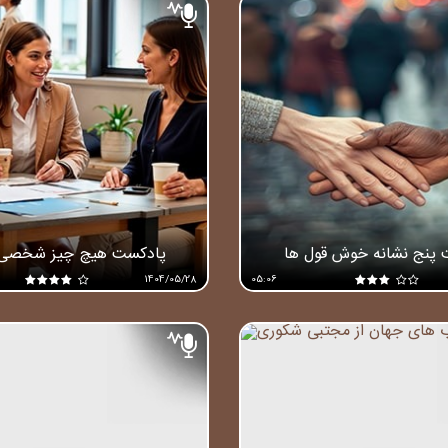
 پنج نشانه خوش قول ها
پادکست هیچ چیز شخصی
1404/05/28
05:06