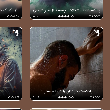
پادکست به مشکلات نچسبید از امیر شریفی
7 تکنیک ذهنی برای بهبود مدیریت زمان
1404/06/18
08:01
1404/06/19
پادکست خودتان را دوباره بسازید
1404/06/5
48:15
1404/06/9