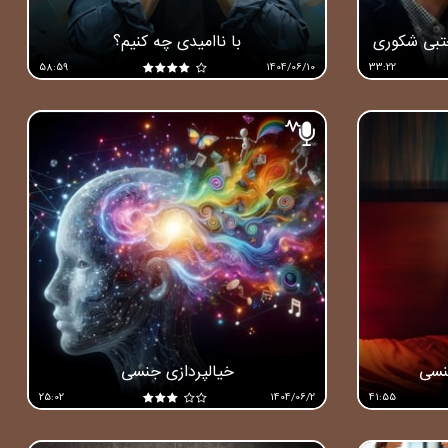
تبی شکوری
با ناامیدی چه کنیم؟
58:59
1404/06/10
33:22
جنسی
خیالپردازی جنسی
25:02
1404/06/2
41:55