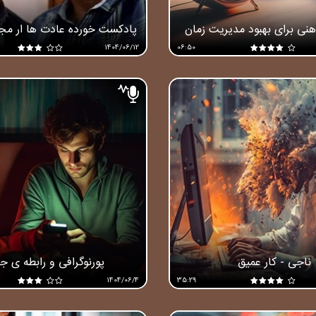
پادکست خورده عادت ها ار مج
1404/06/12
06:50
ناجی - کار عمیق
پورنوگرافی و رابطه ی 
1404/06/4
35:29