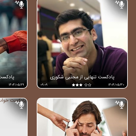
پادکست تنهایی از مجتبی شکوری
پادکست
1404/05/29
09:09
1404/05/30