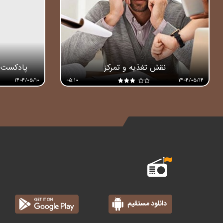
نقش تغذیه و تمرکز
پادکست 
1404/05/10
05:10
1404/05/14