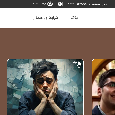
امروز : پنجشنبه 1405/5/15
12:57
ورود/ثبت نام
بلاگ
شرایط و راهنما