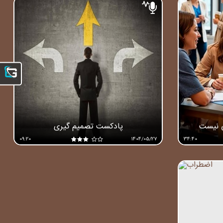
 نیست
پادکست تصمیم گیری
09:20
1404/05/27
34:40