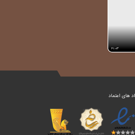
61:03
د های اعتماد