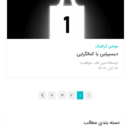
موشن گرافیک
دیسیپلین یا کمالگرایی
توسط
ادمین قاب موفقیت
17 آبان 1403
(فعلی)
8
3
2
1
دسته بندی مطالب