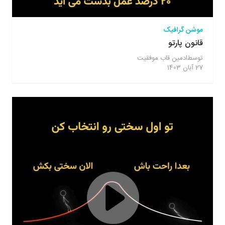
موشن گرافیک
قانون پارتو
توسط
ادمین قاب موفقیت
27 آبان 1403