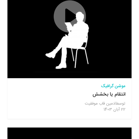
موشن گرافیک
انتقام یا بخشش
توسط
ادمین قاب موفقیت
22 آبان 1403