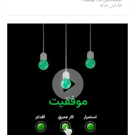
توسط
ادمین قاب موفقیت
23 آبان 1403