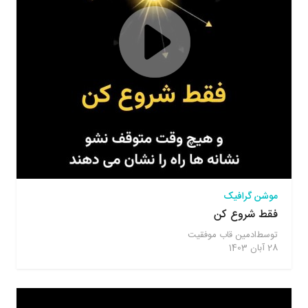
موشن گرافیک
فقط شروع کن
توسط
ادمین قاب موفقیت
28 آبان 1403