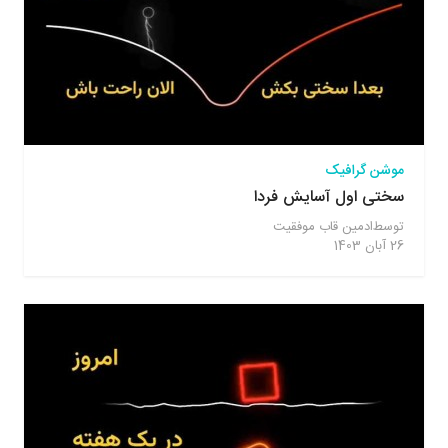
موشن گرافیک
سختی اول آسایش فردا
توسط
ادمین قاب موفقیت
26 آبان 1403