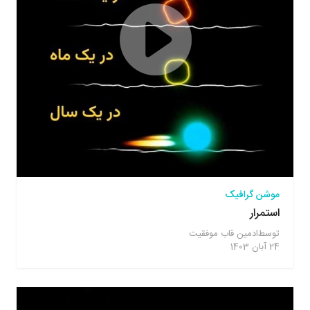
موشن گرافیک
استمرار
توسط
ادمین قاب موفقیت
24 آبان 1403