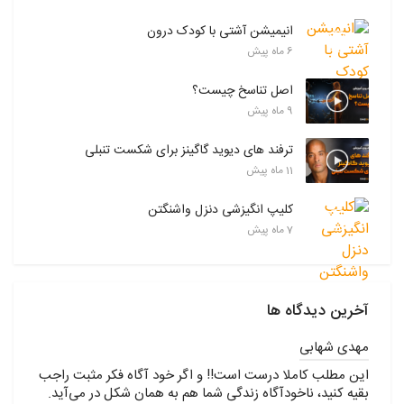
کوتاه)
انیمیشن آشتی با کودک درون
6 ماه پیش
یک شمعِ کوچک تهیه کن و آن را فقط برای «شبِ هوگه» روشن
کن.
اصل تناسخ چیست؟
یک فنجانِ مخصوص داشته باش که فقط صبح‌ها با آن چای
9 ماه پیش
می‌نوشی.
ترفند های دیوید گاگینز برای شکست تنبلی
یک «بستهٔ آرامش» بساز: پتو، کتاب، چای و هدفون.
11 ماه پیش
یک گوشهٔ بدون تختهٔ شارژر در خانه تعیین کن؛ محلِ «کارِ ذهن».
کلیپ انگیزشی دنزل واشنگتن
7 ماه پیش
۱۰. هوگه فراتر از خانه
آخرین دیدگاه ها
— محلِ کار، مدرسه،
مهدی شهابی
شهر
این مطلب کاملا درست است!! و اگر خود آگاه فکر مثبت راجب
بقیه کنید، ناخودآگاه زندگی شما هم به همان شکل در می‌آید.