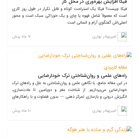
فیکا افزایش بهره‌وری در محل کار
فیکا چیست؟ فیکا یک استراحت کوتاه و قابل تکرار در طول روز کاری
پول آدم را عوض می‌کند
است که معمولاً شامل قهوه یا چای و یک خوراکی سبک است و محور
اصلی‌اش گفتگوی آرام و انسانی است.
ثروتمندها خوشبخت نیستند
من لیاقت پول زیاد را ندارم
7 ماه پیش
امیربهادر بهاری
مقدمه
۲. تغییر «هویت مالی» به‌جای
مقاله کاربردی
تمرکز روی پول
فیکا چیست؟ (تعریف)
راه‌های علمی و روان‌شناختی ترک خودارضایی
در این مقاله جامع، با نگاهی علمی و روان‌شناختی به علل و راه‌های ترک
خودارضایی می‌پردازیم. از شناخت مغز و دوپامین تا عادت‌سازی،
«می‌خواهم پولدار شوم»
انگیزش درونی و بازسازی تمرکز ذهنی — بدون قضاوت و با راهکارهای
تاریخچه کوتاه (در یک خط)
عملی.
10 ماه پیش
امیربهادر بهاری
«من فردی هستم که تصمیم‌های مالی آگاهانه
مقدمه: چرا صحبت درباره‌ی
می‌گیرد»
چرا فیکا اثرگذار است؟ — ۷ دلیل