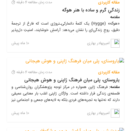
خودارضایی اهمیت دارد؟
کلیدی
مقاله کاربردی
مدت زمان مطالعه 4 دقیقه
زندگیِ گرم و ساده با هنر هوگه
مقدمه
۳. جایگزینی فکر کمبود با فکر
افزایش خلاقیت و حل مسئله:
بازه‌های کوتاه استراحت ذهن را
«هوگه» (Hygge) یک کلمهٔ دانمارکی‌ـ‌نروژی است که فارغ از ترجمهٔ
بخش اول: شناخت علمی از
بازآرایی می‌کنند و امکان فکر کردن متفاوت فراهم می‌شود.
جریان
دقیق، روحِ زندگی‌ای را نشان می‌دهد: آرامشِ خوشایند، امنیتِ دل‌پذیر
پدیده خودارضایی
تقویت پیوندهای اجتماعی:
گفتگوهای غیررسمی اعتماد و همدلی
و لذتِ لحظه‌های کوچکِ زندگی. در این مقاله سعی کرده‌ام نه فقط
را بالا می‌برد؛ این یعنی همکاری بهتر.
ماهیتِ مفهوم را شرح دهم، بلکه یک راهنمای عملی، فرهنگی و
10 ماه پیش
امیربهادر بهاری
پول کم است
روان‌شناسانه ارائه کنم که به شکلِ منحصر‌به‌فرد نوشته شده و ترکیبی از
کاهش استرس و فرسودگی شغلی:
جدا کردن لحظاتی از فشار
فرصت‌ها محدودند
۱.
مغز
و نقش دوپامین در لذت
توضیح، تمرین و روتین‌های روزمره است — طوری که در سایت‌های
کاری به کاهش هورمون‌های استرس کمک می‌کند.
تکراری پیدا نشود.
دیر شده
افزایش تمرکز پس از استراحت:
استراحت کوتاه باعث می‌شود
مقاله کاربردی
مدت زمان مطالعه 4 دقیقه
۲. تفاوت بین نیاز طبیعی و رفتار
بازگشت به کار مؤثرتر شود (کیفیتِ تمرکز بالاتر).
پول در حال حرکت است
یاروسنای، پلی میان فرهنگ ژاپنی و هوش هیجانی
اعتیادی
افزایش انگیزه و تعلقِ سازمانی:
کارمندان حس می‌کنند سازمان به
فرصت‌ها خلق می‌شوند
مقدمه:
فرهنگ ژاپن همواره در مرکز توجه پژوهشگران روان‌شناسی و
۱. ریشه و تلفظِ مختصر
رفاه آن‌ها اهمیت می‌دهد.
فلسفه‌ی زندگی قرار داشته است. واژگان ژاپنی اغلب بار معنایی عمیقی
همیشه مسیر تازه‌ای وجود دارد
۳. اثرات روانی و شناختی خودارضایی
دارند که نه‌تنها به تجربه‌های فردی بلکه به لایه‌های جمعی و اجتماعی نیز
بهبود فرهنگ شرکت:
فیکا فرصتی برای شنیدن ایده‌های جدید و
اشاره می‌کنند. یکی از این واژگان «یاروسنای» (やるせない /
دیدگاه‌های متفاوت است.
مکرر
Yarusenai) است؛ مفهومی که به شکلی خاص با رشد هوش هیجانی،
10 ماه پیش
امیربهادر بهاری
«پول از چه مسیرهایی می‌تواند وارد زندگی من
شبکه‌سازی داخلی:
ایجاد ارتباطات بین بخش‌ها و سطوح مختلف
درک احساسات پیچیده و پذیرش موقعیت‌های انسانی پیوند خورده
شود؟»
۲. فلسفهٔ بنیادیِ هوگه
کاهش تمرکز و حافظه کوتاه‌مدت
سازمان.
است.