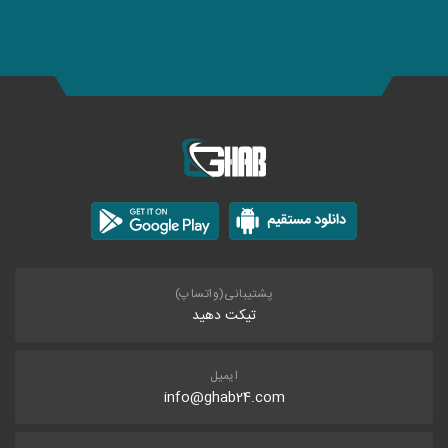
پشتیبانی(واتساپ)
تیکت دهید
ایمیل
info@ghab24.com