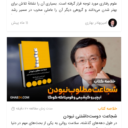
علوم رفتاری مورد توجه قرار گرفته است. بسیاری آن را نشانهٔ تلاش برای
بهتر شدن می‌دانند و گروهی دیگر آن را عاملی مخرب در مسیر رشد
شخصی. واقعیت این است که کمال‌گرایی نه کاملاً مثبت است و نه کاملاً
منفی؛ بلکه بستگی به شدت، زاویهٔ نگاه و نحوهٔ مدیریت آن دارد.
11 ماه پیش
امیربهادر بهاری
خلاصه کتاب
مدت زمان مطالعه 20 دقیقه
شجاعت دوست‌داشتنی نبودن
در طول دهه‌های گذشته، سلامت روانی به یکی از بحث‌های مهم در دنیا