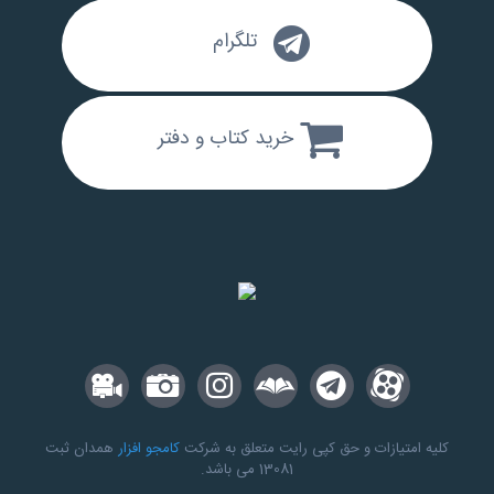
تلگرام
خرید کتاب و دفتر
کلیه امتیازات و حق کپی رایت متعلق به شرکت
کامجو افزار
همدان ثبت
13081 می باشد.