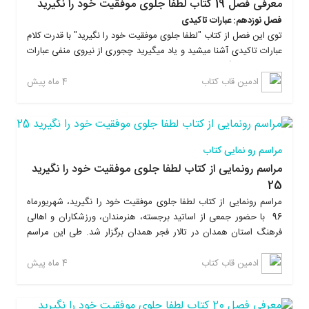
معرفی فصل 19 کتاب لطفا جلوی موفقیت خود را نگیرید
فصل نوزدهم: عبارات تاکیدی
توی این فصل از کتاب "لطفا جلوی موفقیت خود را نگیرید" با قدرت کلام
عبارات تاکیدی آشنا میشید و یاد میگیرید چجوری از نیروی منفی عبارات
منفی فاصله بگیرید و از نیروی جادویی عبارات مثبت نهایت بهره رو
ببرید. علاوه بر این با تمرینات عملی ماندگاری آموخته هاتون رو توی
4 ماه پیش
ادمین قاب کتاب
ذهنتون تا چندین برابر افزایش میدید. با خوندن کتاب لطفا جلوی
موفقیت خود را نگیرید، یاد میگیرید که چطوری بدون رفتن به همایش
های پرهزینه، زندگیتون رو تغییر بدید، به موفقیت برسید و از نتایجی که
بدست میارید شگفت زده میشید. این کتاب بر خلاف کتابهای روانشناسی
مراسم رو نمایی کتاب
دیگه، خیلی ساده و روان نوشته شده و در پایان هر فصل تمرینات عملی
مراسم رونمایی از کتاب لطفا جلوی موفقیت خود را نگیرید
داره که این تمرینات، ماندگاری مطالب رو در ذهن خواننده چندین برابر
25
بیشتر میکنه و باعث ایجاد روحیه عملگرایی میشه.
مراسم رونمایی از کتاب لطفا جلوی موفقیت خود را نگیرید، شهریورماه
96 با حضور جمعی از اساتید برجسته، هنرمندان، ورزشکاران و اهالی
فرهنگ استان همدان در تالار فجر همدان برگزار شد. طی این مراسم
علاوه بر معرفی کتاب توسط نویسنده اثر، مهندس امیربهادر بهاری، از
دستاندرکارانی که در مراحل شکل گیری این اثر همکاری کردند تقدیر
4 ماه پیش
ادمین قاب کتاب
شد.