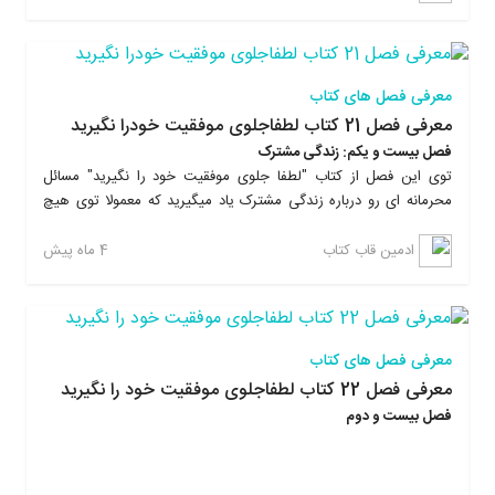
شد.
معرفی فصل های کتاب
معرفی فصل 21 کتاب لطفاجلوی موفقیت خودرا نگیرید
فصل بیست و یکم: زندگی مشترک
توی این فصل از کتاب "لطفا جلوی موفقیت خود را نگیرید" مسائل
محرمانه ای رو درباره زندگی مشترک یاد میگیرید که معمولا توی هیچ
کتابی راجع بهشون حرفی زده نشده، که هم برای متاهل ها لازمه و هم
برای کسایی که هنوز ازدواج نکردن. علاوه بر این با تمرینات عملی
4 ماه پیش
ادمین قاب کتاب
ماندگاری آموخته هاتون رو توی ذهنتون تا چندین برابر افزایش میدید.
با خوندن کتاب لطفا جلوی موفقیت خود را نگیرید، یاد میگیرید که
چطوری بدون رفتن به همایش های پرهزینه، زندگیتون رو تغییر بدید،
به موفقیت برسید و از نتایجی که بدست میارید شگفت زده میشید. این
معرفی فصل های کتاب
کتاب بر خلاف کتابهای روانشناسی دیگه، خیلی ساده و روان نوشته شده
معرفی فصل 22 کتاب لطفاجلوی موفقیت خود را نگیرید
و در پایان هر فصل تمرینات عملی داره که این تمرینات، ماندگاری
فصل بیست و دوم
مطالب رو در ذهن خواننده چندین برابر بیشتر میکنه و باعث ایجاد
روحیه عملگرایی میشه.