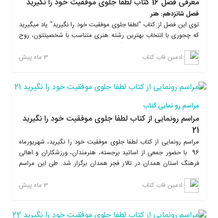
معرفی فصل 16 کتاب لطفا جلوی موفقیت خود را نگیرید
ماندگاری مطالب رو در ذهن خواننده چندین برابر بیشتر میکنه و باعث
فصل شانزدهم: هنر
ایجاد روحیه عملگرایی میشه.
توی این فصل از کتاب "لطفا جلوی موفقیت خود را نگیرید" یاد میگیرید
که چجوری با انتخاب بهترین رشته هنری متناسب با شخصیتتون، روح
خودتون رو جلا بدید و از زندگیتون بیشتر لذت ببرید. علاوه بر این با
تمرینات عملی ماندگاری آموخته هاتون رو توی ذهنتون تا چندین برابر
3 ماه پیش
ادمین قاب کتاب
افزایش میدید. با خوندن کتاب لطفا جلوی موفقیت خود را نگیرید، یاد
میگیرید که چطوری بدون رفتن به همایش های پرهزینه، زندگیتون رو
تغییر بدید، به موفقیت برسید و از نتایجی که بدست میارید شگفت زده
میشید. این کتاب بر خلاف کتابهای روانشناسی دیگه، خیلی ساده و روان
مراسم رو نمایی کتاب
نوشته شده و در پایان هر فصل تمرینات عملی داره که این تمرینات،
مراسم رونمایی از کتاب لطفا جلوی موفقیت خود را نگیرید
ماندگاری مطالب رو در ذهن خواننده چندین برابر بیشتر میکنه و باعث
21
ایجاد روحیه عملگرایی میشه.
مراسم رونمایی از کتاب لطفا جلوی موفقیت خود را نگیرید، شهریورماه
96 با حضور جمعی از اساتید برجسته، هنرمندان، ورزشکاران و اهالی
فرهنگ استان همدان در تالار فجر همدان برگزار شد. طی این مراسم
علاوه بر معرفی کتاب توسط نویسنده اثر، مهندس امیربهادر بهاری، از
دستاندرکارانی که در مراحل شکل گیری این اثر همکاری کردند تقدیر
3 ماه پیش
ادمین قاب کتاب
شد.