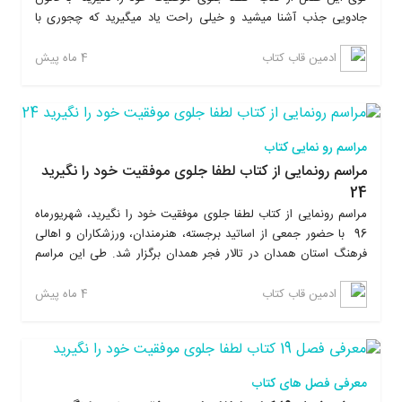
جادویی جذب آشنا میشید و خیلی راحت یاد میگیرید که چجوری با
استفاده از این تکنیک به اهدافتون دست پیدا کنید و از مشکلات و اتفاق
های ناخوشایند دوری کنید. علاوه بر این با تمرینات عملی ماندگاری
4 ماه پیش
ادمین قاب کتاب
آموخته هاتون رو توی ذهنتون تا چندین برابر افزایش میدید. با خوندن
کتاب لطفا جلوی موفقیت خود را نگیرید، یاد میگیرید که چطوری بدون
رفتن به همایش های پرهزینه، زندگیتون رو تغییر بدید، به موفقیت
برسید و از نتایجی که بدست میارید شگفت زده میشید. این کتاب بر
مراسم رو نمایی کتاب
خلاف کتابهای روانشناسی دیگه، خیلی ساده و روان نوشته شده و در
مراسم رونمایی از کتاب لطفا جلوی موفقیت خود را نگیرید
پایان هر فصل تمرینات عملی داره که این تمرینات، ماندگاری مطالب رو
24
در ذهن خواننده چندین برابر بیشتر میکنه و باعث ایجاد روحیه عملگرایی
مراسم رونمایی از کتاب لطفا جلوی موفقیت خود را نگیرید، شهریورماه
میشه.
96 با حضور جمعی از اساتید برجسته، هنرمندان، ورزشکاران و اهالی
فرهنگ استان همدان در تالار فجر همدان برگزار شد. طی این مراسم
علاوه بر معرفی کتاب توسط نویسنده اثر، مهندس امیربهادر بهاری، از
دستاندرکارانی که در مراحل شکل گیری این اثر همکاری کردند تقدیر
4 ماه پیش
ادمین قاب کتاب
شد.
معرفی فصل های کتاب