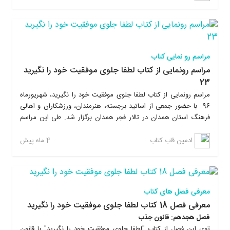
که چطوری بدون رفتن به همایش های پرهزینه، زندگیتون رو تغییر
بدید، به موفقیت برسید و از نتایجی که بدست میارید شگفت زده
میشید. این کتاب بر خلاف کتابهای روانشناسی دیگه، خیلی ساده و روان
نوشته شده و در پایان هر فصل تمرینات عملی داره که این تمرینات،
ماندگاری مطالب رو در ذهن خواننده چندین برابر بیشتر میکنه و باعث
مراسم رو نمایی کتاب
ایجاد روحیه عملگرایی میشه.
مراسم رونمایی از کتاب لطفا جلوی موفقیت خود را نگیرید
23
مراسم رونمایی از کتاب لطفا جلوی موفقیت خود را نگیرید، شهریورماه
96 با حضور جمعی از اساتید برجسته، هنرمندان، ورزشکاران و اهالی
فرهنگ استان همدان در تالار فجر همدان برگزار شد. طی این مراسم
علاوه بر معرفی کتاب توسط نویسنده اثر، مهندس امیربهادر بهاری، از
دستاندرکارانی که در مراحل شکل گیری این اثر همکاری کردند تقدیر
4 ماه پیش
ادمین قاب کتاب
شد.
معرفی فصل های کتاب
معرفی فصل 18 کتاب لطفا جلوی موفقیت خود را نگیرید
فصل هجدهم: قانون جذب
توی این فصل از کتاب "لطفا جلوی موفقیت خود را نگیرید" با قانون