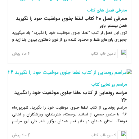
معرفی فصل های کتاب
معرفی فصل 20 کتاب لطفا جلوی موفقیت خود را نگیرید
فصل بیستم: باور
توی این فصل از کتاب "لطفا جلوی موفقیت خود را نگیرید" یاد میگیرید
چجوری باورهای غلط و محدود کننده رو از توی ذهنتون بیرون بندازید و
به جاش باورهای سازنده بسازید تا هرچه سریعتر به اهدافتون برسید.
علاوه بر این با تمرینات عملی ماندگاری آموخته هاتون رو توی ذهنتون
4 ماه پیش
ادمین قاب کتاب
تا چندین برابر افزایش میدید. با خوندن کتاب لطفا جلوی موفقیت خود
را نگیرید، یاد میگیرید که چطوری بدون رفتن به همایش های پرهزینه،
زندگیتون رو تغییر بدید، به موفقیت برسید و از نتایجی که بدست
میارید شگفت زده میشید. این کتاب بر خلاف کتابهای روانشناسی دیگه،
مراسم رو نمایی کتاب
خیلی ساده و روان نوشته شده و در پایان هر فصل تمرینات عملی داره
مراسم رونمایی از کتاب لطفا جلوی موفقیت خود را نگیرید
که این تمرینات، ماندگاری مطالب رو در ذهن خواننده چندین برابر
26
بیشتر میکنه و باعث ایجاد روحیه عملگرایی میشه.
مراسم رونمایی از کتاب لطفا جلوی موفقیت خود را نگیرید، شهریورماه
96 با حضور جمعی از اساتید برجسته، هنرمندان، ورزشکاران و اهالی
فرهنگ استان همدان در تالار فجر همدان برگزار شد. طی این مراسم
علاوه بر معرفی کتاب توسط نویسنده اثر، مهندس امیربهادر بهاری، از
دستاندرکارانی که در مراحل شکل گیری این اثر همکاری کردند تقدیر
4 ماه پیش
ادمین قاب کتاب