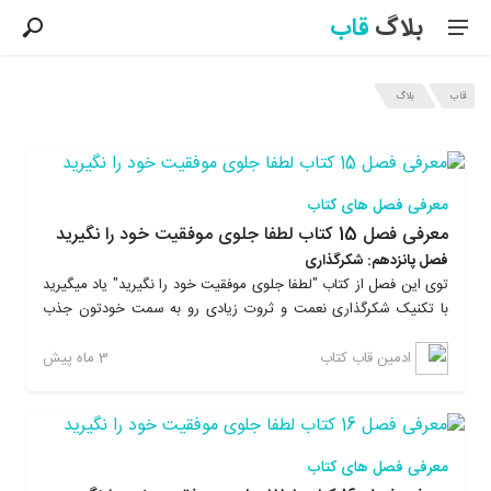
بلاگ
قاب
قاب
بلاگ
آخرین مطالب بلاگ قاب
معرفی فصل های کتاب
معرفی فصل 15 کتاب لطفا جلوی موفقیت خود را نگیرید
فصل پانزدهم: شکرگذاری
توی این فصل از کتاب "لطفا جلوی موفقیت خود را نگیرید" یاد میگیرید
با تکنیک شکرگذاری نعمت و ثروت زیادی رو به سمت خودتون جذب
کنید و از داشته هاتون نهایت لذت رو ببرید. علاوه بر این با تمرینات
عملی ماندگاری آموخته هاتون رو توی ذهنتون تا چندین برابر افزایش
3 ماه پیش
ادمین قاب کتاب
میدید. با خوندن کتاب لطفا جلوی موفقیت خود را نگیرید، یاد میگیرید
که چطوری بدون رفتن به همایش های پرهزینه، زندگیتون رو تغییر
بدید، به موفقیت برسید و از نتایجی که بدست میارید شگفت زده
میشید. این کتاب بر خلاف کتابهای روانشناسی دیگه، خیلی ساده و روان
معرفی فصل های کتاب
نوشته شده و در پایان هر فصل تمرینات عملی داره که این تمرینات،