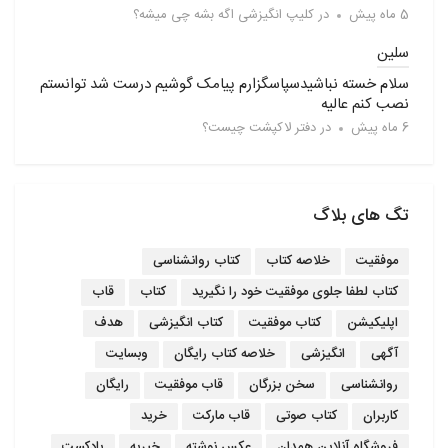
5 ماه پیش
در
کلیپ انگیزشی اگه بشه چی میشه؟
سلین
سلام خسته نباشیدسپاسگزارم پیامک گوشیم درست شد توانستم
نصب کنم عالیه
6 ماه پیش
در
دفتر لاکپشت چیست؟
تگ های بلاگ
موفقیت
خلاصه کتاب
کتاب روانشناسی
کتاب لطفا جلوی موفقیت خود را نگیرید
کتاب
قاب
اپلیکیشن
کتاب موفقیت
کتاب انگیزشی
هدف
آگهی
انگیزشی
خلاصه کتاب رایگان
وبسایت
روانشناسی
سخن بزرگان
قاب موفقیت
رایگان
کاربران
کتاب صوتی
قاب مارکت
خرید
فروشگاه آنلاین همدان
عکس نوشته
خیریه
پادکست