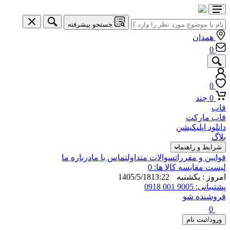
جستجو پیشرفته
همدان
0
0
0
چند
قاب
قاب مارکت
دانلود اپلیکیشن
بلاگ
شرایط و راهنما
قوانین و مقررات
سوالات متداول
تماس با ما
درباره ما
لیست مقایسه کالا ها:
0
امروز : يكشنبه 1405/5/18
13:22
پشتیبانی: 9005 001 0918
فروشنده شو
0
ورود/ثبت نام