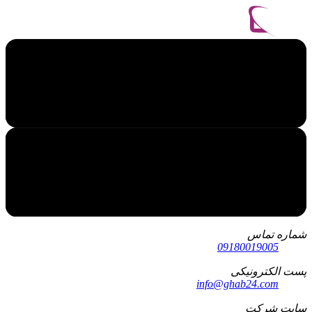
شماره تماس
09180019005
پست الکترونیکی
info@ghab24.com
سایت شرکت