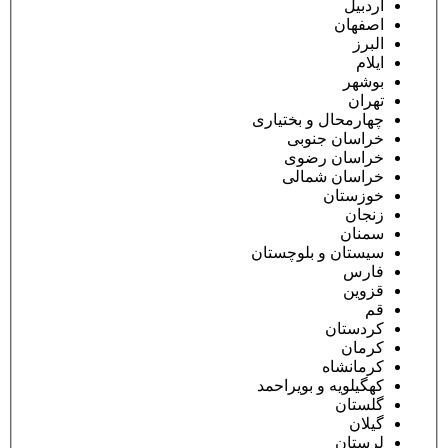
اردبیل
اصفهان
البرز
ایلام
بوشهر
تهران
چهارمحال و بختیاری
خراسان جنوبی
خراسان رضوی
خراسان شمالی
خوزستان
زنجان
سمنان
سیستان و بلوچستان
فارس
قزوین
قم
کردستان
کرمان
کرمانشاه
کهگیلویه و بویراحمد
گلستان
گیلان
لرستان