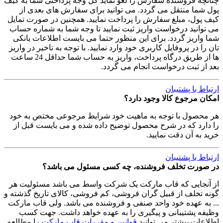
چنانچه فروشنده سفارش را لغو نماید کل وجه پرداختی شما به کیف
پول شما منتقل می گردد. می توانید برای سفارش های بعدی از
کیف پول، مبلغ سفارش را پرداخت نمایید. همچنین در صورت تمایل
می توانید درخواست واریز ثبت نمایید تا وجه شما به شماره حساب
شما واریز گردد. برای این منظور حتما می بایست اطلاعات بانکی
تان را در پروفایل کاربری خود وارد نمایید. با توجه به تاخیر در واریز
ها از طریق درگاه پرداخت، واریز به حساب شما حداقل 24 ساعت
بعد از ثبت درخواست انجام می گردد.
ارتباط با پشتیبان
امکان مرجوع کالا وجود دارد؟
هر محصول با توجه به ماهیت خود شرایط مرجوعی مختص به خود
را دارد که در شرح محصول توضیح داده شده و می بایست قبل از
خرید به آن دقت نمایید.
ارتباط با پشتیبان
در صورت تخلف فروشنده، چه کسی مسئول می باشد؟
از آنجایی که قاب مارکت یک شرکت واسط می باشد مسئولیت هر
گونه تخلف از قبیل گران فروشی، کم فروشی، کالای تاریخ گذشته و
... به عهده خود واحد صنفی و فروشنده می باشد. ولی قاب مارکت
وظیفه پشتیبانی و پیگیری را به عهده خواهد داشت. جهت کسب
اطلاعات بیشتر می توانید
قوانین و مقررات قاب مارکت
را مطالعه