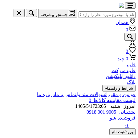
جستجو پیشرفته
همدان
0
0
0
چند
قاب
قاب مارکت
دانلود اپلیکیشن
بلاگ
شرایط و راهنما
قوانین و مقررات
سوالات متداول
تماس با ما
درباره ما
لیست مقایسه کالا ها:
0
امروز : شنبه 1405/5/17
23:05
پشتیبانی: 9005 001 0918
فروشنده شو
0
ورود/ثبت نام