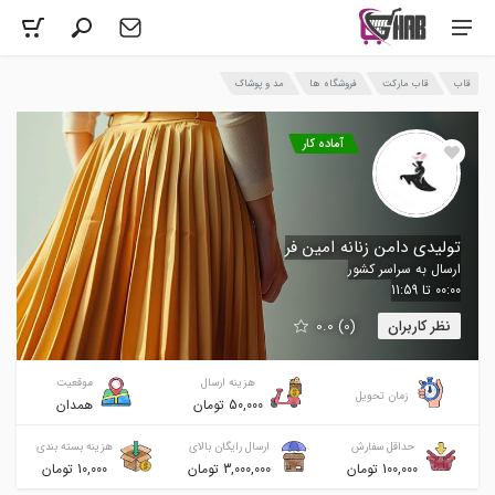
قاب
قاب مارکت
فروشگاه ها
مد و پوشاک
آماده کار
تولیدی دامن زنانه امین فر
ارسال به سراسر کشور
00:00 تا 11:59
نظر کاربران
(0) 0.0
هزینه ارسال
موقعیت
زمان تحویل
50,000 تومان
همدان
حداقل سفارش
ارسال رایگان بالای
هزینه بسته بندی
100,000 تومان
3,000,000 تومان
10,000 تومان