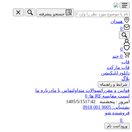
جستجو پیشرفته
همدان
0
0
0
چند
قاب
قاب مارکت
دانلود اپلیکیشن
بلاگ
شرایط و راهنما
قوانین و مقررات
سوالات متداول
تماس با ما
درباره ما
لیست مقایسه کالا ها:
0
امروز : پنجشنبه 1405/5/15
17:42
پشتیبانی: 9005 001 0918
فروشنده شو
0
ورود/ثبت نام