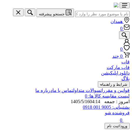
جستجو پیشرفته
همدان
0
0
0
چند
قاب
قاب مارکت
دانلود اپلیکیشن
بلاگ
شرایط و راهنما
قوانین و مقررات
سوالات متداول
تماس با ما
درباره ما
لیست مقایسه کالا ها:
0
امروز : جمعه 1405/5/16
04:14
پشتیبانی: 9005 001 0918
فروشنده شو
0
ورود/ثبت نام