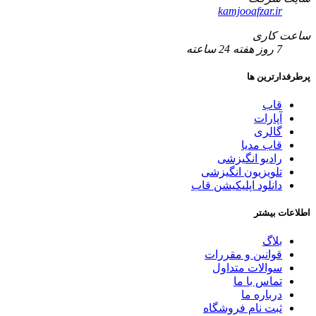
kamjooafzar.ir
ساعت کاری
7 روز هفته 24 ساعته
پرطرفدارترین ها
قاب
آپارات
گالری
قاب مدیا
رادیو انگیزشی
تلویزیون انگیزشی
دانلود اپلیکیشن قاب
اطلاعات بیشتر
بلاگ
قوانین و مقررات
سوالات متداول
تماس با ما
درباره ما
ثبت نام فروشگاه