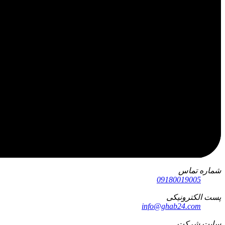
شماره تماس
09180019005
پست الکترونیکی
info@ghab24.com
سایت شرکت