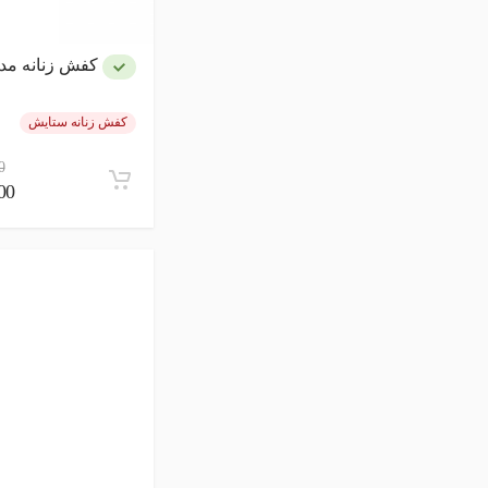
کفش زنانه مدل -RHX
کفش زنانه ستایش
0
,000