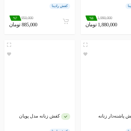
نا
کفش رادینا
950,000
1,990,000
%7
%6
1,880,000 تومان
885,000 تومان
 پاشنه‌دار زنانه
کفش زنانه مدل پویان