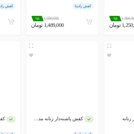
کفش رادینا
کفش رادی
1,590,000
1,360,0
%6
%8
1,2 تومان
1,489,000 تومان
زنانه
کفش پاشنه‌دار زنانه مدل عروس دانتل
کفش