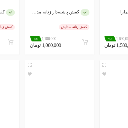
ارا
کفش پاشنه‌دار زنانه مدل خاویار
کفش
کفش زنانه ستایش
کفش زنان
1,180,000
1,690,0
%8
%7
1,5 تومان
1,080,000 تومان