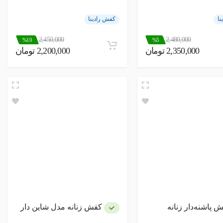
نا
کفش رادینا
2,450,000
2,480,000
%10
%5
2,350,000 تومان
2,200,000 تومان
 پاشنه‌دار زنانه
کفش زنانه مدل شاین دار