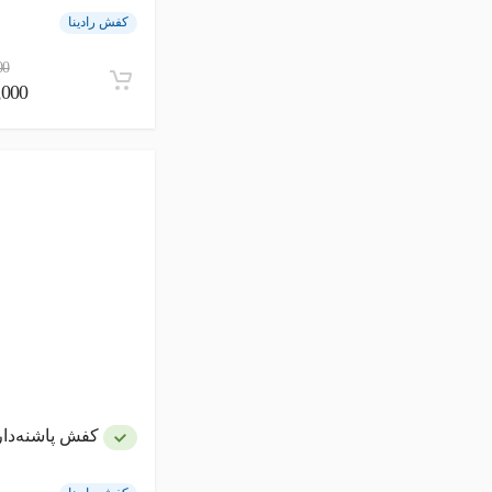
کفش رادینا
00
50,000
کفش پاشنه‌دار 