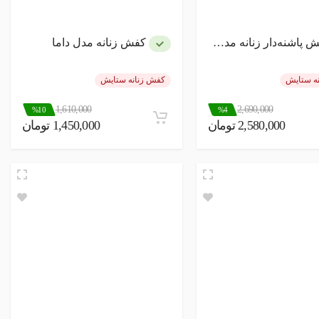
پاشنه‌دار زنانه مدل چرم طبیعی
کفش زنانه مدل داما
ه ستایش
کفش زنانه ستایش
1,610,000
2,690,000
%10
%4
2,580,000 تومان
1,450,000 تومان