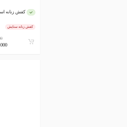
کفش زنانه اسم
کفش زنانه ستایش
00
80,000