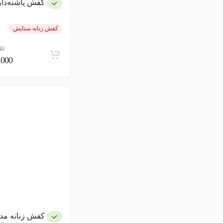
کفش پاشنه‌دار زنانه 
کفش زنانه ستایش
00
00,000
کفش زنانه مد