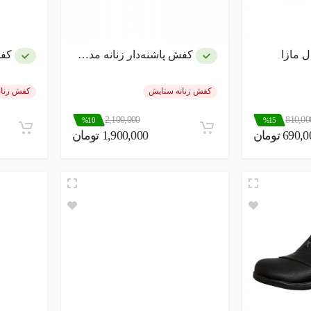
 مازا
کفش پاشنه‌دار زنانه مدل لودشکا
کفش 
کفش زنانه ستایش
کفش زنان
2,100,000
810,00
%10
%15
690 تومان
1,900,000 تومان