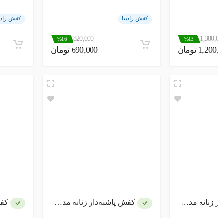
کفش رادینا
کفش رادی
820,000
1,380,
%16
%13
1,2 تومان
690,000 تومان
ه مدل میستا
کفش پاشنه‌دار زنانه مدل میستا
کفش