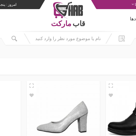
امروز : پنجشنبه 5
ها
قاب
مارکت